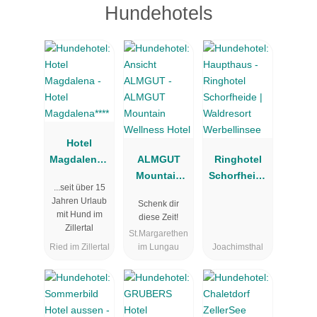
Hundehotels
Hotel
Magdalena**
ALMGUT
Ringhotel
**
Mountain
Schorfheide
...seit über 15
Wellness
| Waldresort
Jahren Urlaub
Schenk dir
Hotel
Werbellinsee
mit Hund im
diese Zeit!
Zillertal
St.Margarethen
Ried im Zillertal
im Lungau
Joachimsthal