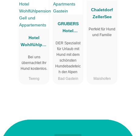
Chaletdorf
ZellerSee
GRUBERS
Perfekt für Hund
Hotel
und Familie
Hotel
Apartments
DER Spezialist
Wohlfühlpen
Gastein
für Urlaub mit
sion Gell
Hund mit dem
Bei uns
und
schönsten
übernachtet Ihr
Appartement
Hundebadeteic
Hund kostenlos.
h der Alpen
s
Tweng
Bad Gastein
Maishofen