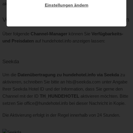
aktivieren können.
Einstellungen ändern
Verfügbarkeiten via Channel-Manager einbinden
Über folgende
Channel-Manager
können Sie
Verfügbarkeits-
und Preisdaten
auf hundehotel.info anzeigen lassen:
Seekda
Um die
Datenübertragung zu hundehotel.info via Seekda
zu
aktivieren, schreiben Sie bitte an hts@seekda.com unter Angabe
Ihrer Seekda Hotel ID und der Information, dass Sie gerne den
Channel mit der ID
TH_HUNDEHOTEL
aktivieren möchten. Bitte
setzen Sie office@hundehotel.info bei dieser Nachricht in Kopie.
Die Aktivierung erfolgt in der Regel innerhalb von 24 Stunden.