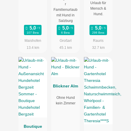
Urlaub für
r
Mensch &
Familienurlaub
Hund.
mit Hund in
Salzburg
107 Bew.
6 Bew.
298 Bew.
Maishofen
Großarl
Rauris
13.4 km
45.1 km
32.7 km
Blickner Alm
Ohne Hund
kein Zimmer
Boutique