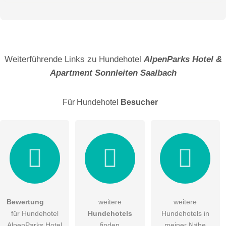
Vorname
Name
Weiterführende Links zu Hundehotel
AlpenParks Hotel &
Apartment Sonnleiten Saalbach
E-Mail-Adresse (wird nicht veröffentlicht)
Für Hundehotel
Besucher
Hiermit akzeptiere ich die
AGB
.
Bewertung
weitere
weitere
für Hundehotel
Hundehotels
Hundehotels in
Die
Datenschutzerklärung
habe ich zur Kenntnis genommen.
AlpenParks Hotel
finden
meiner Nähe