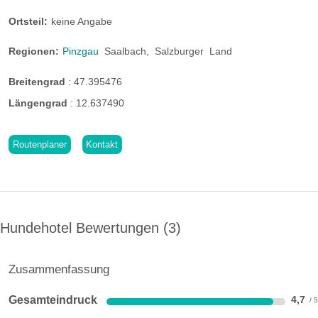
Ortsteil:
keine Angabe
Regionen:
Pinzgau
Saalbach,
Salzburger
Land
Breitengrad
:
47.395476
Längengrad
:
12.637490
Routenplaner
Kontakt
Hundehotel Bewertungen
3
Zusammenfassung
Apartment Classic mit Sauna
Gesamteindruck
4,7
Komfortables Apartment mit großzügigem Wohnbereich,