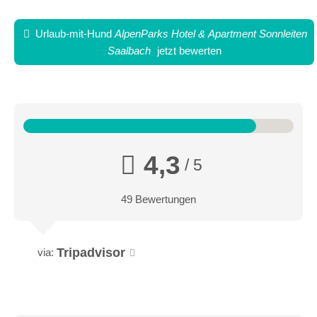
separaten Schlafzimmern, voll ausgestatteter Küche sowie
Balkon oder Terrasse. Ideal für 4 Personen
Urlaub-mit-Hund
AlpenParks Hotel & Apartment Sonnleiten
Saalbach
jetzt bewerten
4,3
/ 5
49 Bewertungen
Tripadvisor
via:
Apartment Superior mit Sauna