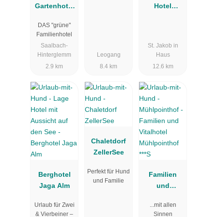
Gartenhotel
Hotel
Theresia****S
Unterlechner
DAS "grüne"
Familienhotel
Saalbach-
St. Jakob in
Hinterglemm
Leogang
Haus
2.9 km
8.4 km
12.6 km
Chaletdorf
ZellerSee
Perfekt für Hund
Berghotel
Familien
und Familie
Jaga Alm
und
Vitalhotel
Urlaub für Zwei
...mit allen
Mühlpointho
& Vierbeiner –
Sinnen