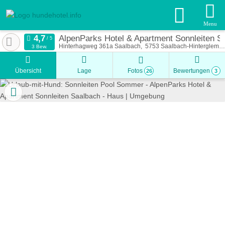
Menu
AlpenParks Hotel & Apartment Sonnleiten S
Hinterhagweg 361a Saalbach
5753
Saalbach-Hinterglemm
3 Bew.
Übersicht
Lage
Fotos
Bewertungen
26
3