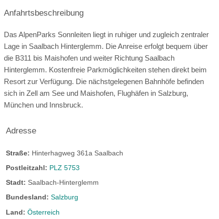
Tierarzt:
30 km entfernt
Apotheke:
3 km entfernt
saisonale Öffnungszeiten:
Anfahrtsbeschreibung
Therme:
30 km entfernt
Fitnessraum
Seehöhe:
1045 m
Register-Nr.
14.05.
-
09.10.
02.12.
-
31.03.
Massagen
Beautybehandlungen
Das AlpenParks Sonnleiten liegt in ruhiger und zugleich zentraler
Ausflüge mit Hund:
Lage in Saalbach Hinterglemm. Die Anreise erfolgt bequem über
Maniküre/Pediküre
Tennis:
3 km entfernt
die B311 bis Maishofen und weiter Richtung Saalbach
Golf:
30 km entfernt
Reiten:
30 km entfernt
Hinterglemm. Kostenfreie Parkmöglichkeiten stehen direkt beim
Resort zur Verfügung. Die nächstgelegenen Bahnhöfe befinden
Spielberghaus
Segeln:
30 km entfernt
Surfen:
30 km entfernt
sich in Zell am See und Maishofen, Flughäfen in Salzburg,
Tauchen:
nicht möglich
Autovermietung:
vor Ort
München und Innsbruck.
Die Wanderung zum Spielberghaus begeistert Mensch und
Bootsverleih:
30 km entfernt
Skilift:
vor Ort
Hund gleichermaßen: Über idyllische Forst- und Wanderwege
Adresse
führt der Weg durch die wunderschöne Berglandschaft von
Langlaufloipe:
5 km entfernt
Rodeln:
vor Ort
Saalbach Hinterglemm bis zum gemütlichen Spielberghaus
Studio Alpin mit Sauna
Straße:
Hinterhagweg 361a Saalbach
Eislaufen:
5 km entfernt
mit traumhaftem Panoramablick und uriger
Postleitzahl:
PLZ 5753
Einkehrmöglichkeit.
Moderne Suite mit kombiniertem Wohn- und Schlafbereich,
Stadt:
Saalbach-Hinterglemm
voll ausgestatteter Küche, Essbereich sowie gemütlicher
Bundesland:
Salzburg
Atmosphäre. Ideal für Paare oder kleine Familien, die
Ausflugsziele
Land:
Österreich
komfortable Urlaubstage in den Bergen genießen möchten.