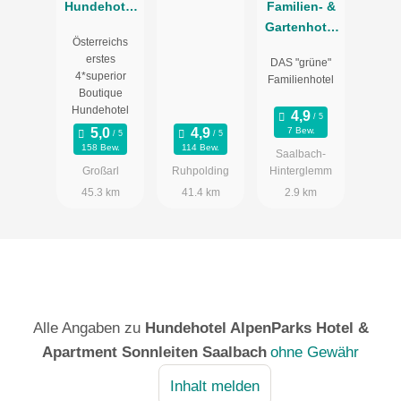
Hundehotel
Familien- &
Bergzeit
Gartenhotel
Österreichs
Theresia****S
erstes
DAS "grüne"
4*superior
Familienhotel
Boutique
Hundehotel
7 Bew.
158 Bew.
114 Bew.
Saalbach-
Großarl
Ruhpolding
Hinterglemm
45.3 km
41.4 km
2.9 km
Alle Angaben zu
Hundehotel AlpenParks Hotel &
Apartment Sonnleiten Saalbach
ohne Gewähr
Inhalt melden