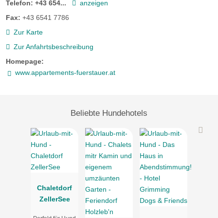
Telefon:
+43 654...
anzeigen
Fax:
+43 6541 7786
Zur Karte
Zur Anfahrtsbeschreibung
Homepage:
Deluxe Apartment - Dachgeschoss
www.appartements-fuerstauer.at
Das gemütliche 3-Raum Appartment liegt im Dachgeschoss
und bietet einen traumhaften Blick über Saalbach. Die
Beliebte Hundehotels
Ferienwohnung ist perfekt für Familien oder Gruppen
geeignet. Geheimtipp: Sonnen am südseitigen Balkon!
Daten:
Größe 65 m²
Süd seitig
Dachgeschoss (Giebelhöhe 2,25m, Traufenhöhe links &
Chaletdorf
rechts 1,40m)
ZellerSee
Badewanne
Balkon begehbar von Schlafraum