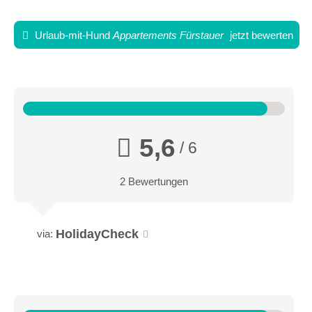
Urlaub-mit-Hund
Appartements Fürstauer
jetzt bewerten
5,6
/ 6
2 Bewertungen
3-RAUM APPARTEMENTS (4-6 PERSONEN)
Ein Klassiker für Familien oder Gruppen, die sich gerne ein
HolidayCheck
via:
Appartement teilen. Die Zimmer sind liebevoll eingerichtet und
es stehen 2 Bäder für Sie zur Verfügung. Jedes Appartement
verfügt zusätzlich über einen Balkon, von dem Sie einen
traumhaften Blick auf den Ski- und Bikecircus Saalbach
Leogang Hinterglemm genießen.