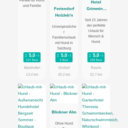
Perfekt für Hund
Hotel
und Familie
Feriendorf
Grimming
Holzleb'n
Dogs &
Seit 15 Jahren
Friends
der perfekte
Unvergessliche
Urlaub für
r
Mensch &
Familienurlaub
Hund.
mit Hund in
Salzburg
107 Bew.
5 Bew.
298 Bew.
Maishofen
Großarl
Rauris
13.4 km
45.2 km
32.7 km
Blickner Alm
Ohne Hund