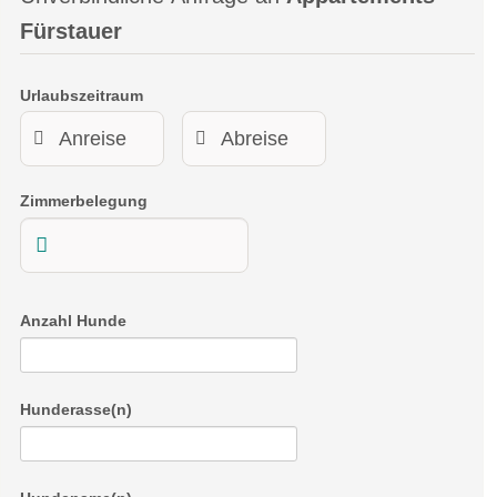
Fürstauer
Urlaubszeitraum
Zimmerbelegung
2-RAUM APPARTEMENTS (2-4 PERSONEN)
Anzahl Hunde
Klein aber fein – In diesem Appartement finden Sie alles was
man braucht. Ideal für kleine Familien und Paare
Daten:
Hunderasse(n)
Größe 30 m²
Ost seitig
Top 3: 1.Obergeschoss + Top 6: 2. Obergeschoss