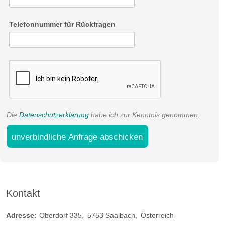
In diesem Appartement werden Sie von der Sonne geweckt
und können am Nachmittag gemütlich auf der kleine Terrasse
Telefonnummer für Rückfragen
sitzen und den Tag Revue passieren lassen.
Daten:
Größe 54 m²
Süd-Ost seitig
Hochparterre
Terrasse begehbar von Wohn- und Schlafraum
Die
Datenschutzerklärung
habe ich zur Kenntnis genommen.
unverbindliche Anfrage abschicken
Kontakt
Adresse:
Oberdorf 335
5753
Saalbach
Österreich