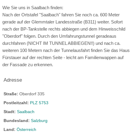
Gratis WLAN Spot
Zimmerkategorien:
Bademöglichkeit für Hunde:
vor Ort
Wie Sie uns in Saalbach finden:
Eine gut ausgestattete und funktionelle Küche erlaubt einen
Nach der Ortstafel "Saalbach" fahren Sie noch ca. 600 Meter
geführte Wanderungen mit Hund
vollen Kochbetrieb für Sie und Ihre Liebsten:
gerade auf der Glemmtaler Landesstraße (B311) weiter. Sofort
Küchenherd mit Backrohr (3-Raum) oder
Gassi und Wandertipps
nach der BP-Tankstelle rechts abbiegen und dem Hinweisschild
Kochplatten/Mikrowelle (2-Raum)
"Oberdorf" folgen. Durch den Umfahrungstunnel geradeaus
Gassiwege:
vom Hotel weg
Wanderweg:
vor Ort
Geschirrspülmaschine
durchfahren (NICHT IM TUNNEL ABBIEGEN!!) und nach ca.
Kühlschrank
weiteren 100 Metern nach der Tunnelausfahrt finden Sie das Haus
Radweg:
vor Ort
Schwimmen:
vor Ort
Kaffeemaschine(Filter)
Fürstauer auf der rechten Seite - leicht am Familienwappen auf
Wasserkocher
Fitnessraum
Tennis:
vor Ort
der Fassade zu erkennen.
Geschirrtücher
Golf:
20 km entfernt
Reiten:
4 km entfernt
Gläser
Adresse
Koch- und Essgeschirr
Segeln:
20 km entfernt
Surfen:
20 km entfernt
Besteck
Straße:
Oberdorf 335
Tauchen:
20 km entfernt
gesamte Zimmeranzahl:
10 Zimmer
Postleitzahl:
PLZ 5753
Bootsverleih:
20 km entfernt
Skilift:
vor Ort
Stadt:
Saalbach
Wellnessbereich
Sauna
WLAN
Langlaufloipe:
4 km entfernt
Rodeln:
vor Ort
Bundesland:
Salzburg
Restaurant
Hotelbar
Fahrstuhl
WM APPARTEMENT: DAS WELTMEISTERLICHE
Land:
Österreich
APPARTEMENT!