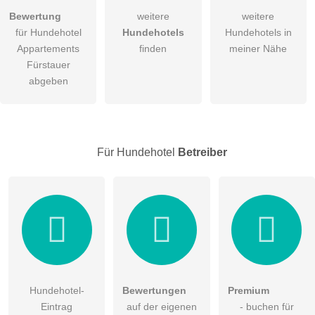
Hiermit akzeptiere ich die
AGB
.
Bewertung
weitere
weitere
für Hundehotel
Hundehotels
Hundehotels in
Die
Datenschutzerklärung
habe ich zur Kenntnis genommen.
Appartements
finden
meiner Nähe
öffentliche Frage stellen
Fürstauer
Abbrechen
abgeben
Hinweis:
Bitte beachten Sie, öffentliche Fragen sind
für alle
Besucher sichtbar
.
Klicken Sie hier um eine
individuelle Frage
an den
Hundehotel-Eintrag zu stellen
.
Für Hundehotel
Betreiber
Hundehotel-
Bewertungen
Premium
Eintrag
auf der eigenen
- buchen für