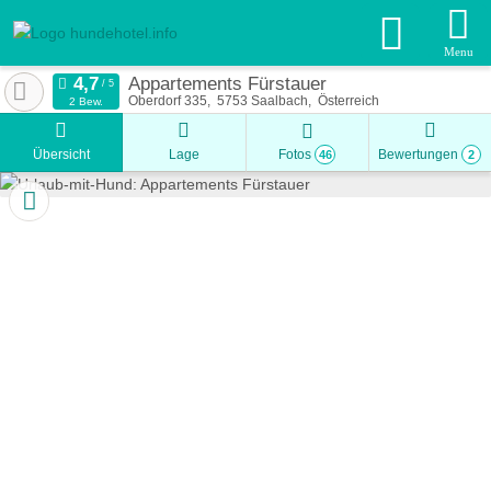
Menu
Appartements Fürstauer
Oberdorf 335
5753
Saalbach
Österreich
2 Bew.
Übersicht
Lage
Fotos
Bewertungen
46
2