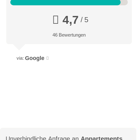
Daten:
4,7
/ 5
Größe 68 m²
West seitig
Top 5: 1.Obergeschoss + Top 8: 2. Obergeschoss
46 Bewertungen
Badewanne
Balkon begehbar von Schlafraum.
Google
via:
Daten:
Größe 60 m²
Süd-Ost seitig
Top 4: 1.Obergeschoss + Top 7: 2. Obergeschoss
Balkon begehbar von Schlafraum
Unverbindliche Anfrage an
Appartements