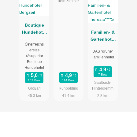
kein Zimmer
Boutique
Hundehotel
Familien- &
Bergzeit
Gartenhotel
Österreichs
Theresia****S
erstes
DAS "grüne"
4*superior
Familienhotel
Boutique
Hundehotel
7 Bew.
157 Bew.
114 Bew.
Saalbach-
Großarl
Ruhpolding
Hinterglemm
45.3 km
41.4 km
2.8 km