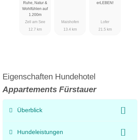
Ruhe, Natur &
erLEBEN!
Wohlfühlen auf
1.200m
Zell am See
Maishofen
Lofer
12.7 km
13.4 km
21.5 km
Eigenschaften Hundehotel
Appartements Fürstauer
Überblick
Klassifizierung:
Preisniveau:
Hundeleistungen
Unterkunftsart:
Appartement
barrierefrei