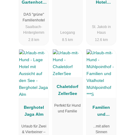
Gartenhotel
Hotel
Theresia****S
Unterlechner
DAS "grüne"
Familienhotel
Saalbach-
St. Jakob in
Hinterglemm
Leogang
Haus
2.8 km
8.5 km
12.6 km
Chaletdorf
ZellerSee
Perfekt für Hund
Berghotel
Familien
und Familie
Jaga Alm
und
Vitalhotel
Urlaub für Zwei
...mit allen
Mühlpointho
& Vierbeiner –
Sinnen
f ***S