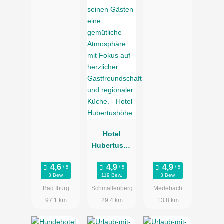
Hotel
Hubertushö
he
3 Bew.
119 Bew.
3 Bew.
Bad Iburg
Schmallenberg
Medebach
97.1 km
29.4 km
13.8 km