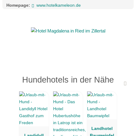
Homepage:
www.hotelkameleon.de
Unser Familienhotel Kameleon verfügt über 16 Zimmer (Doppel-,
Zweibett- sowie ein Familienzimmer), eine Sauna, einen
Aufenthaltsraum mit Bar und ein Spielzimmer.
Wir freuen uns auf Ihren Besuch und heißen Sie herzlich
willkommen!
Hundehotels in der Nähe
Landhotel
Landidyll
Baumwipfel