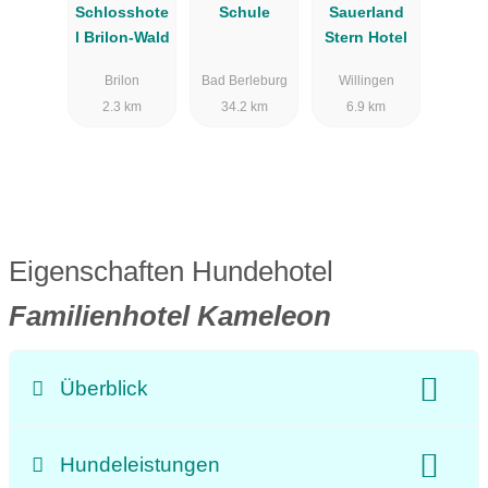
Schlosshote
Schule
Sauerland
l Brilon-Wald
Stern Hotel
Brilon
Bad Berleburg
Willingen
2.3 km
34.2 km
6.9 km
Eigenschaften Hundehotel
Familienhotel Kameleon
Überblick
Klassifizierung
Preisniveau:
Hundeleistungen
Unterkunftsart:
Hotel