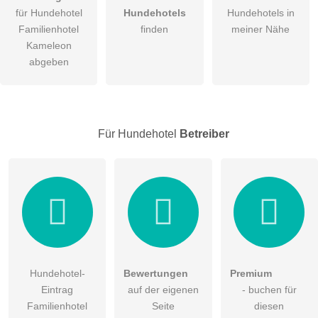
für Hundehotel
Hundehotels
Hundehotels in
Die
Datenschutzerklärung
habe ich zur Kenntnis genommen.
Familienhotel
finden
meiner Nähe
öffentliche Frage stellen
Kameleon
Abbrechen
abgeben
Hinweis:
Bitte beachten Sie, öffentliche Fragen sind
für alle
Besucher sichtbar
.
Klicken Sie hier um eine
individuelle Frage
an den
Hundehotel-Eintrag zu stellen
.
Für Hundehotel
Betreiber
Hundehotel-
Bewertungen
Premium
Eintrag
auf der eigenen
- buchen für
Familienhotel
Seite
diesen