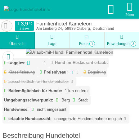
Menu
Familienhotel Kameleon
Am Limberg 24
59939
Olsberg
Deutschland
3 Bew.
Übersicht
Lage
Fotos
Bewertungen
1
3
Hund im Restaurant erlaubt
Doggies:
Klassifizierung
Preisniveau:
Dogsitting
ausschließlich für Hundeliebhaber
Bademöglichkeit für Hunde:
1 km entfernt
Umgebungsschwerpunkt:
Berg
Stadt
Hundewiese:
nicht eingezäunt
erlaubte Hundeanzahl:
unbegrenzte Hundemitnahme möglich
Beschreibung Hundehotel