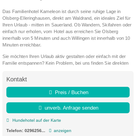
Das Familienhotel Kameleon ist durch seine ruhige Lage in
Olsberg-Elleringhausen, direkt am Waldrand, ein ideales Ziel für
Ihren Urlaub - mitten im Sauerland. Ob Wandern, Skifahren oder
einfach nur erholen, vom Hotel aus erreichen Sie Olsberg
innerhalb von 5 Minuten und auch Willingen ist innerhalb von 10
Minuten erreichbar.
Sie möchten Ihren Urlaub aktiv gestalten oder einfach mit der
Familie entspannen? Kein Problem, bei uns finden Sie direkten
Anschluss an verschiedene Wander- sowie Radwegenetze aber
auch viele Möglichkeiten für Familienausflüge. Im Winter ist das
Kontakt
Skigebiet Sternrodt in Olsberg-Bruchhausen nur 2 km entfernt.
Auch die Wintersport Arena Sauerland und Willingen sind
Preis / Buchen
innerhalb kürzester Zeit erreichbar. Der Freizeitpark Fort Fun in
Bestwig ist mit dem Auto ebenfalls gut zu erreichen.
unverb. Anfrage senden
Auch für gemütliche Abende vor dem Fernseher oder mit einem
Hundehotel auf der Karte
Buch ist gesorgt. Wir bieten ein separates Spielzimmer für die
Kinder sowie einen urigen Aufenthaltsraum mit Kachelofen und
Telefon:
0296256...
anzeigen
Bar.