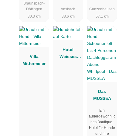
Braunsbach-
Schwarzer
Döttingen
Ansbach
Gunzenhausen
Bock
30.3 km
38.6 km
57.1 km
Hotel
Villa
Weisses
Mittermeier
Lamm
Das
MUSSEA
Ein
außergewöhnlic
hes Boutique-
Hotel für Hunde
und ihre