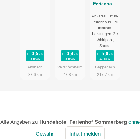
Ferienhaus
Maifelder
Privates Luxus-
Uhlenhorst -
Ferienhaus - 70
Wo die
Inklusiv-
Fellnase mit
Leistungen, 2 x
in dem
Whirlpool,
Sauna
Privat-Spa
darf
3 Bew.
3 Bew.
11 Bew.
Ansbach
Veitshöchheim
Gappenach
38.6 km
48.8 km
217.7 km
Alle Angaben zu
Hundehotel Ferienhof Sommerberg
ohne
Gewähr
Inhalt melden