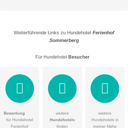
Vorname
Name
Weiterführende Links zu Hundehotel
Ferienhof
Sommerberg
E-Mail-Adresse (wird nicht veröffentlicht)
Für Hundehotel
Besucher
Hiermit akzeptiere ich die
AGB
.
Bewertung
weitere
weitere
für Hundehotel
Hundehotels
Hundehotels in
Die
Datenschutzerklärung
habe ich zur Kenntnis genommen.
Ferienhof
finden
meiner Nähe