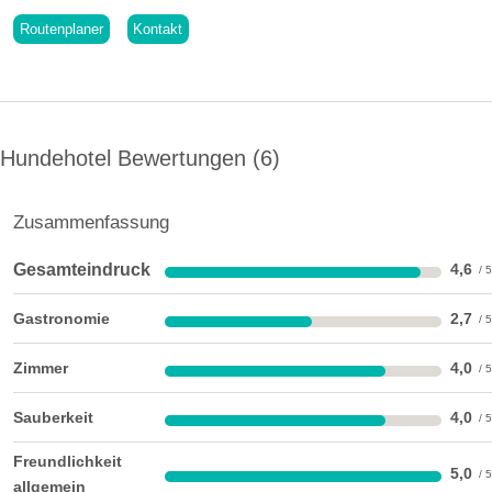
Frankens.
Routenplaner
Kontakt
Freilandmuseum Bad Windsheim
Hundehotel Bewertungen
6
Zusammenfassung
Gesamteindruck
4,6
Gastronomie
2,7
Zimmer
4,0
Appartement Lissabon
Sauberkeit
4,0
Freundlichkeit
Schönes Zimmer mit Fenstern zum Garten hin, Betten ohne
5,0
allgemein
Fußteil zusammen und getrennt stellbar, kleines Sofa,