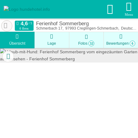
Menu
Ferienhof Sommerberg
Schmerbach 17
97993
Creglingen-Schmerbach
Deutschland
6 Bew.
Übersicht
Lage
Fotos
Bewertungen
32
6