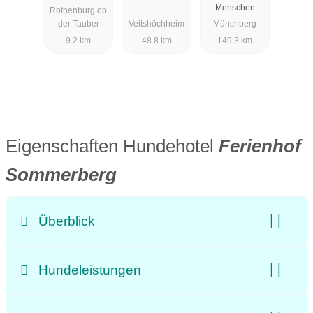
Menschen
Rothenburg ob
der Tauber
Veitshöchheim
Münchberg
9.2 km
48.8 km
149.3 km
Eigenschaften Hundehotel
Ferienhof
Sommerberg
Überblick
Klassifizierung
Preisniveau:
Hundeleistungen
Unterkunftsart:
Appartement
Ferienhaus
Doggies:
Preis pro Hund:
keine Extrakosten