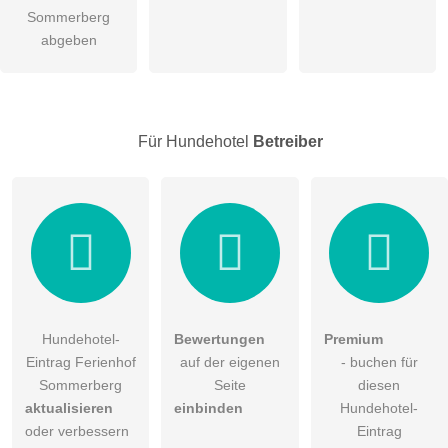
öffentliche Frage stellen
Sommerberg
Abbrechen
abgeben
Hinweis:
Bitte beachten Sie, öffentliche Fragen sind
für alle
Besucher sichtbar
.
Klicken Sie hier um eine
individuelle Frage
an den
Hundehotel-Eintrag zu stellen
.
Für Hundehotel
Betreiber
Hundehotel-
Bewertungen
Premium
Eintrag Ferienhof
auf der eigenen
- buchen für
Sommerberg
Seite
diesen
aktualisieren
einbinden
Hundehotel-
oder verbessern
Eintrag