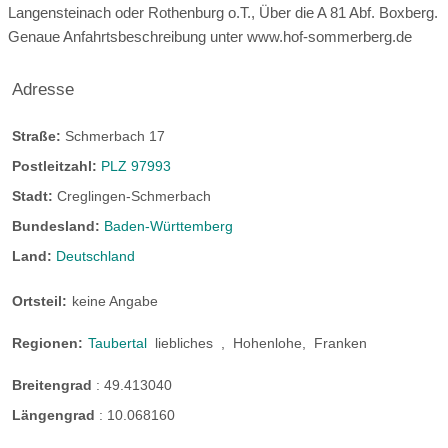
Langensteinach oder Rothenburg o.T., Über die A 81 Abf. Boxberg.
Tauchen:
nicht möglich
Genaue Anfahrtsbeschreibung unter www.hof-sommerberg.de
Autovermietung:
10 km entfernt
Adresse
Bootsverleih:
30 km entfernt
Straße:
Schmerbach 17
Skilift:
nicht vorhanden
Postleitzahl:
PLZ 97993
Langlaufloipe:
nicht vorhanden
Stadt:
Creglingen-Schmerbach
Appartement Paris, Ferienhof Sommerberg
Rodeln:
2 km entfernt
Eislaufen:
7 km entfernt
Bundesland:
Baden-Württemberg
Land:
Deutschland
Schönes Zimmer mit Vollholzmöbeln ausgestattet, Franz.
Bett, großer runder ausziehbarer Tisch, Zusatzbett zustellbar,
Ortsteil:
keine Angabe
Sofa 70x170cm als Bett für Kinder nutzbar. Voll ausgestattete
Küche mit Kaffeemaschine, Toaster, Kühlschrank mit
Regionen:
Taubertal
liebliches
,
Hohenlohe,
Franken
Freilandmuseum Bad Windsheim
Gefrierfach, 2 Platten Herd.
Breitengrad
:
49.413040
Schönes Freilandmuseum mit großzügigem Areal, Ideal als
Ferienhof Sommerberg App. Paris
Längengrad
:
10.068160
informativen Hundespaziergang durch die Geschichte