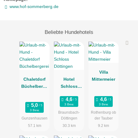
www.hof-sommerberg.de
Beliebte Hundehotels
Villa
Chaletdorf
Hotel
Mittermeier
Büchelberge
Schloss
rei
Döttingen
3 Bew.
3 Bew.
3 Bew.
Braunsbach-
Rothenburg ob
Gunzenhausen
Döttingen
der Tauber
57.1 km
30.3 km
9.2 km