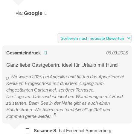
Google
via:
Appartement Bremen
Gesamteindruck
06.03.2026
Ganz liebe Gastgeberin, ideal für Urlaub mit Hund
Schönes Zimmer mit Vollholzmöbeln ausgestattet, voll
ausgestattete Küche, 2 Platten Herd, Kühlschrank mit
Wir waren 2025 bei Angelika und hatten das Appartement
Gefrierfach, Betten stehen getrennt, ein Bett mit
Kenia im Erdgeschoss mit direktem Zugang zum
Bettschublade für eine 3. Person, eigener Eingang, bei Bedarf
eingezäunten Garten incl. schöner Terrasse.
kann die Terasse vor der Tür auch eingezäunt werden.
Die Lage am Ortsrand ist ideal um Wanderungen mit Hund
zu starten. Beim See in der Nähe gibt es auch einen
Hundestrand. Wir haben uns "pudelwohl" gefühlt und
Appartement Bremen Ferienhof Sommerberg
kommen gerne wieder.
Susanne S.
hat Ferienhof Sommerberg