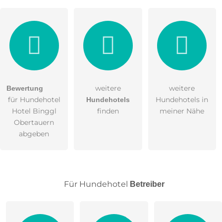
Hiermit akzeptiere ich die
AGB
.
weitere
weitere
Bewertung
für Hundehotel
Hundehotels in
Hundehotels
Die
Datenschutzerklärung
habe ich zur Kenntnis
Hotel Binggl
finden
meiner Nähe
genommen.
Obertauern
öffentliche Frage stellen
Abbrechen
abgeben
Bitte beachten Sie, öffentliche Fragen sind
Hinweis:
für
.
alle Besucher sichtbar
Klicken Sie hier um eine
an den
individuelle Frage
Für Hundehotel
Betreiber
Hundehotel-Eintrag zu stellen
.