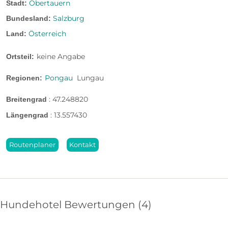
Obertauern
Stadt:
8 km entfernt
Rodeln:
Salzburg
Bundesland:
8 km entfernt
Eislaufen:
Österreich
Land:
keine Angabe
Ortsteil:
Bergseewanderung
Pongau
Lungau
Regionen:
:
47.248820
Breitengrad
Wanderung zu vielen Bergseen in der näheren
Umgebung mit Einkehrmöglichkeit. Verschiedene
:
13.557430
Längengrad
Längen und Schwierigkeitsgrade möglich.
Routenplaner
Kontakt
Hundehotel Bewertungen
4