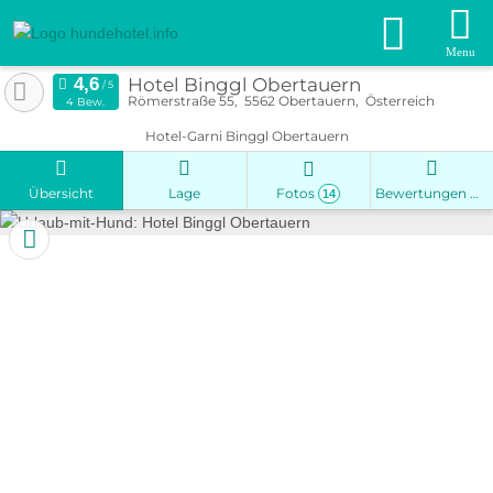
Menu
Hotel Binggl Obertauern
Römerstraße 55
5562
Obertauern
Österreich
4 Bew.
Hotel-Garni Binggl Obertauern
Übersicht
Lage
Fotos
Bewertungen
14