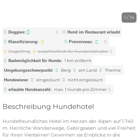
1 / 14
Doggies:
Hund im Restaurant erlaubt
Klassifizierung:
Preisniveau:
Dogsitting
ausschließlich für Hundeliebhaber
1 km entfernt
Bademöglichkeit für Hunde:
Berg
am Land
Therme
Umgebungsschwerpunkt:
eingezäunt
nicht eingezäunt
Hundewiese:
max. 1 Hunde pro Zimmer
erlaubte Hundeanzahl:
Beschreibung Hundehotel
Hundefreundliches Hotel im Herzen der Alpen auf 1.740
m. Herrliche Wanderwege, Gebirgsseen und viel Freiheit
für ihren Vierbeiner! Gewinnen sie Einblicke in die