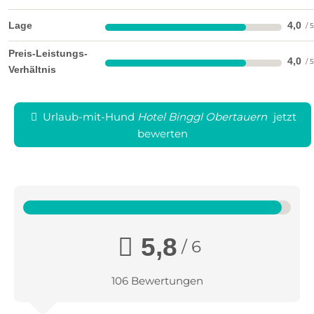
Lage
4,0
Preis-Leistungs-
4,0
Verhältnis
Urlaub-mit-Hund
Hotel Binggl Obertauern
jetzt
bewerten
Johanneswasserfall
Mit dem Wanderbus zur Felseralm, weiter zum
5,8
/ 6
beeindruckenden Johanneswasserfall, unter dem
Wasserfall durch weiterwandern bis zur Gnadenalm
106 Bewertungen
zum "Alles Alm Weg" und mit dem Wanderbus
wieder retour nach Obertauern