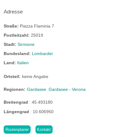
Adresse
Straße:
Piazza Flaminia 7
Postleitzahl:
25019
Stadt:
Sirmione
Bundesland:
Lombardei
Land:
Italien
Ortsteil:
keine Angabe
Regionen:
Gardasee
Gardasee - Verona
Breitengrad
:
45.493180
Längengrad
:
10.606950
Routenplaner
Kontakt