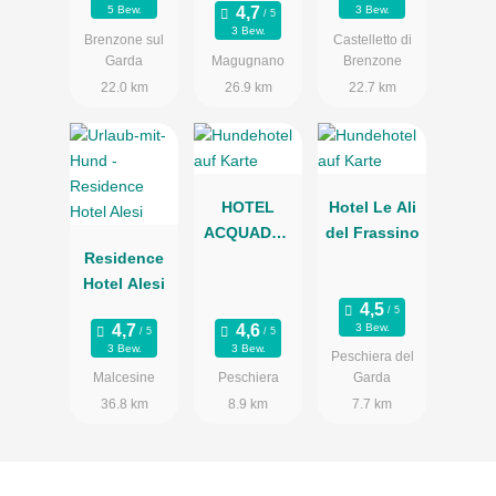
5 Bew.
3 Bew.
3 Bew.
Brenzone sul
Castelletto di
Garda
Magugnano
Brenzone
22.0 km
26.9 km
22.7 km
HOTEL
Hotel Le Ali
ACQUADOL
del Frassino
Residence
CE
Hotel Alesi
3 Bew.
3 Bew.
3 Bew.
Peschiera del
Malcesine
Peschiera
Garda
36.8 km
8.9 km
7.7 km