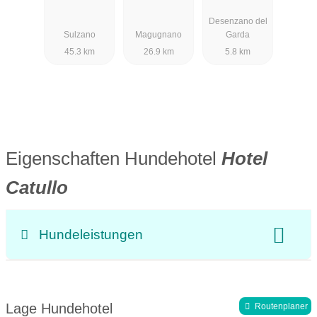
Iseo
Brenzone
Desenzano
Desenzano del
Sulzano
Magugnano
Garda
45.3 km
26.9 km
5.8 km
Eigenschaften Hundehotel
Hotel
Catullo
Hundeleistungen
Doggies
Lage Hundehotel
Routenplaner