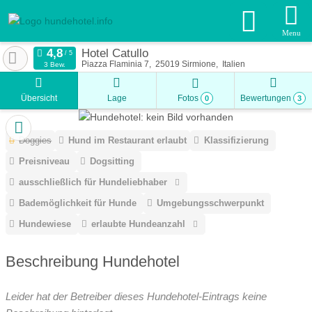
Menu
Hotel Catullo
Piazza Flaminia 7
25019
Sirmione
Italien
3 Bew.
Übersicht
Lage
Fotos
Bewertungen
0
3
Doggies
Hund im Restaurant erlaubt
Klassifizierung
Preisniveau
Dogsitting
ausschließlich für Hundeliebhaber
Bademöglichkeit für Hunde
Umgebungsschwerpunkt
Hundewiese
erlaubte Hundeanzahl
Beschreibung Hundehotel
Leider hat der Betreiber dieses Hundehotel-Eintrags keine