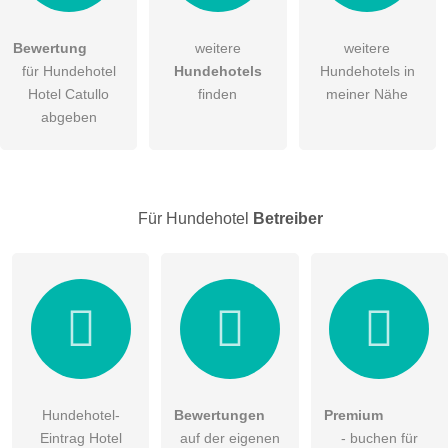
Bewertung
weitere
weitere
Hiermit akzeptiere ich die
AGB
.
für Hundehotel
Hundehotels
Hundehotels in
Hotel Catullo
finden
meiner Nähe
Die
Datenschutzerklärung
habe ich zur Kenntnis genommen.
abgeben
öffentliche Frage stellen
Abbrechen
Hinweis:
Bitte beachten Sie, öffentliche Fragen sind
für alle
Besucher sichtbar
.
Für Hundehotel
Betreiber
Klicken Sie hier um eine
individuelle Frage
an den
Hundehotel-Eintrag zu stellen
.
Hundehotel-
Bewertungen
Premium
Eintrag Hotel
auf der eigenen
- buchen für