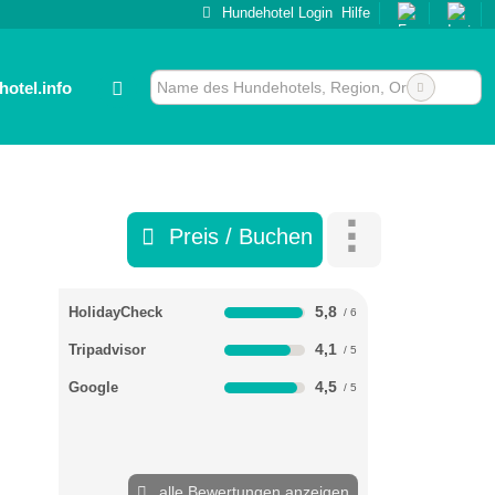
Hundehotel Login
Hilfe
otel.info
Preis / Buchen
5,8
HolidayCheck
4,1
Tripadvisor
4,5
Google
alle Bewertungen anzeigen