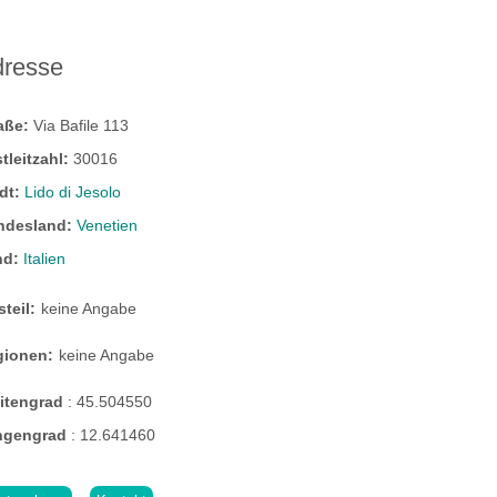
dresse
raße:
Via Bafile 113
tleitzahl:
30016
dt:
Lido di Jesolo
ndesland:
Venetien
nd:
Italien
steil:
keine Angabe
gionen:
keine Angabe
eitengrad
:
45.504550
ngengrad
:
12.641460