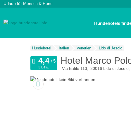
Urlaub für Mensch & Hund
Hundehotels find
Hundehotel
Italien
Venetien
Lido di Jesolo
Hotel Marco Pol
3 Bew.
Via Bafile 113
30016
Lido di Jesolo