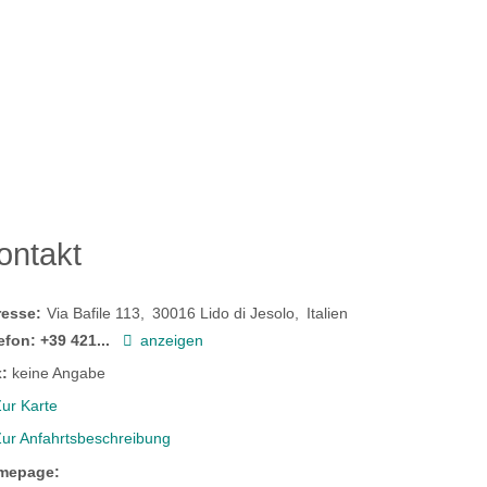
ontakt
resse:
Via Bafile 113
30016
Lido di Jesolo
Italien
efon:
+39 421...
anzeigen
:
keine Angabe
ur Karte
Zur Anfahrtsbeschreibung
mepage: