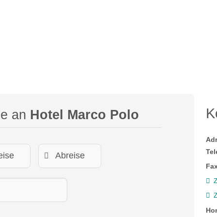
K
ge an
Hotel Marco Polo
Ad
Tel
Fax
Z
Ho