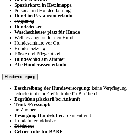
Spazierkarte in Hotelmappe
Personal mit Hundeerfahrung
Hund im Restaurant erlaubt
Dogsitting
Hundedecken
Waschschleuse/-platz für Hunde
Wellnessangebot für den Hund
Hundeseminare vor Ort
Hundespielzeug
Bürste und Pflegeartikel
Hundeschild am Zimmer
Alle Hunderassen erlaubt
Hundeversorgung
Beschreibung der Hundeversorgung:
keine Verpflegung
jedoch steht eine Gefriertruhe für Barf bereit.
Begrüßungsleckerli bei Ankunft
Trink-/Fressnapf:
im Zimmer
Besorgung Hundefutter:
5 km entfernt
Hundefutter inklusive
Diätküche
Gefriertruhe für BARF