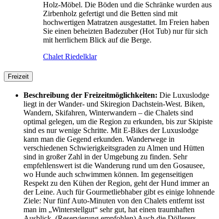
Holz-Möbel. Die Böden und die Schränke wurden aus
Zirbenholz gefertigt und die Betten sind mit
hochwertigen Matratzen ausgestattet. Im Freien haben
Sie einen beheizten Badezuber (Hot Tub) nur für sich
mit herrlichem Blick auf die Berge.
Chalet Riedelklar
Freizeit
Beschreibung der Freizeitmöglichkeiten:
Die Luxuslodge
liegt in der Wander- und Skiregion Dachstein-West. Biken,
Wandern, Skifahren, Winterwandern – die Chalets sind
optimal gelegen, um die Region zu erkunden, bis zur Skipiste
sind es nur wenige Schritte. Mit E-Bikes der Luxuslodge
kann man die Gegend erkunden. Wanderwege in
verschiedenen Schwierigkeitsgraden zu Almen und Hütten
sind in großer Zahl in der Umgebung zu finden. Sehr
empfehlenswert ist die Wanderung rund um den Gosausee,
wo Hunde auch schwimmen können. Im gegenseitigen
Respekt zu den Kühen der Region, geht der Hund immer an
der Leine. Auch für Gourmetliebhaber gibt es einige lohnende
Ziele: Nur fünf Auto-Minuten von den Chalets entfernt isst
man im „Winterstellgut“ sehr gut, hat einen traumhaften
Ausblick. (Reservierung empfohlen) Auch die Döllerers