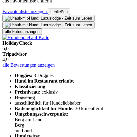
aus Favoritenliste entfernt
Favoritenliste anzeigen
schließen
alle Fotos anzeigen
HolidayCheck
6,0
Tripadvisor
4,9
alle Bewertungen anzeigen
Doggies:
3 Doggies
Hund im Restaurant erlaubt
Klassifizierung
Preisniveau:
exklusiv
Dogsitting
ausschließlich für Hundeliebhaber
Bademöglichkeit für Hunde:
30 km entfernt
Umgebungsschwerpunkt:
Berg
am Land
Berg
am Land
Hundewiese