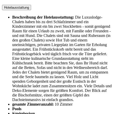
Hotelausstattung
Beschreibung der Hotelausstattung:
Die Luxuslodge-
Chalets haben bis zu drei Schlafzimmer und ein
Kinderzimmer mit ein bis zwei Stockbetten - somit genügend
Raum für einen Urlaub zu zweit, mit Familie oder Freunden -
und mit Hund. Die Chalets sind mit Sauna und Ruheraum (in
den großen Chalets) sowie Hot Tub und einem
uneinsichtigen, privaten Liegeplatz im Garten für Erholung
ausgestattet. Ein Frühstückskorb steht bereit und das
Frühstücksgebäck wird täglich frisch vor die Türe geliefert.
Eine kleine kulinarische Grundausstattung steht im
Kühlschrank bereit. Bitte beachten Sie, dass Ihr Hund nicht
auf die Betten, Sofas und nicht in den Wellnessbereich darf.
Jedes der Chalets bietet genügend Raum, um zu entspannen
und die Seele baumeln zu lassen. Viel Holz und Licht
spenden Geborgenheit und der große Esstisch in der
Wohnküche ladet zum Zusammensitzen ein. Viele Details und
Deko-Elemente sorgen für größten Komfort. Der Blick auf
die Bischofsmütze, einen der größten Gipfel des
Dachsteinmassivs ist einfach grandios.
gesamte Zimmeranzahl:
10 Zimmer
Pools
Kinderbecken