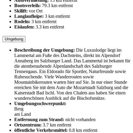
Autovermietung:
15 km entfernt
Bootsverleih:
79.3 km entfernt
Skilift:
vor Ort
Langlaufloipe:
3 km entfernt
Rodeln:
3 km entfernt
Eislaufen:
3.3 km entfernt
Umgebung
Beschreibung der Umgebung:
Die Luxuslodge liegt im
Lammertal am Fuße des Dachsteins, direkt im Alpendorf
Annaberg im Salzburger Land. Das Lammertal ist bekannt für
die atemberaubende Alpenlandschaft des Salzburger
Tennengaus. Ein Eldorado für Sportler, Naturfreunde sowie
Ruhesuchende. Viele Wanderrouten sowie
Mountainbikerouten warten hier auf Sie. In nur einer Stunde
erreichen Sie mit dem Auto die Mozartstadt Salzburg und die
Kaiserstadt Bad Ischl. Von den Chalets aus haben Sie einen
wunderschönen Ausblick auf die Bischofsmütze.
Umgebungsschwerpunkt:
Berg
am Land
Entfernung zum Strand:
nicht vorhanden
Ortszentrum:
3.7 km entfernt
öffentliche Verkehrsmittel:
0.8 km entfernt