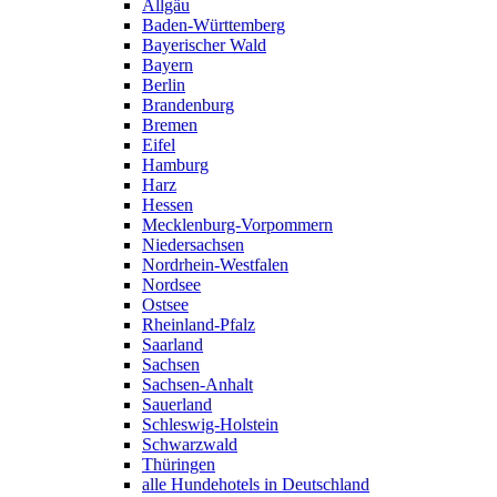
Allgäu
Baden-Württemberg
Bayerischer Wald
Bayern
Berlin
Brandenburg
Bremen
Eifel
Hamburg
Harz
Hessen
Mecklenburg-Vorpommern
Niedersachsen
Nordrhein-Westfalen
Nordsee
Ostsee
Rheinland-Pfalz
Saarland
Sachsen
Sachsen-Anhalt
Sauerland
Schleswig-Holstein
Schwarzwald
Thüringen
alle Hundehotels in Deutschland