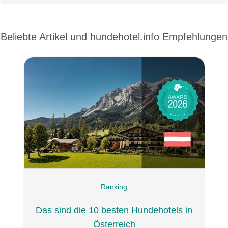
Beliebte Artikel und
hundehotel.info Empfehlungen
Name
E-Mail-Adresse (wird nicht veröffentlicht)
Hiermit akzeptiere ich die
AGB
.
Ranking
Die
Datenschutzerklärung
habe ich zur Kenntnis genommen.
Das sind die 10 besten Hundehotels in
öffentliche Frage stellen
Abbrechen
Österreich