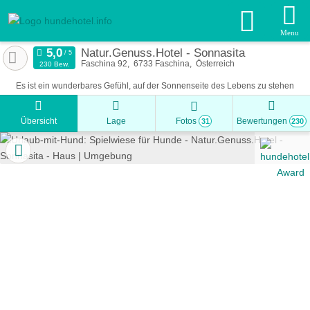
Menu
Natur.Genuss.Hotel - Sonnasita
Faschina 92
6733
Faschina
Österreich
230 Bew.
Es ist ein wunderbares Gefühl, auf der Sonnenseite des Lebens zu stehen
Übersicht
Lage
Fotos
Bewertungen
31
230