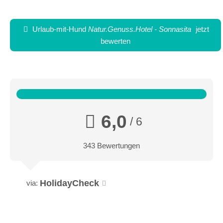
Urlaub-mit-Hund
Natur.Genuss.Hotel - Sonnasita
jetzt
bewerten
Sonnastia Suite
Geräumigkeit. Berge. Familienzeit.
6,0
Unsere Sonnasita Suiten sorgen für Flexibilität und viel
/ 6
persönlichen Freiraum in eurem Urlaub. Der Ausblick auf die
Bergkulisse tut sein Übriges.
343 Bewertungen
https://www.sonnasita.at/schlaf-gut/suiten/
HolidayCheck
via: