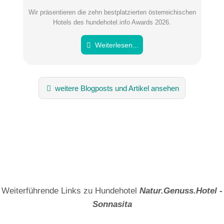
Wir präsentieren die zehn bestplatzierten österreichischen
Hinweis:
Bitte beachten Sie, öffentliche Fragen sind
für alle
Hotels des hundehotel.info Awards 2026.
Besucher sichtbar
.
Klicken Sie hier um eine
individuelle Frage
an den
Weiterlesen...
Hundehotel-Eintrag zu stellen
.
weitere Blogposts und Artikel ansehen
Weiterführende Links zu Hundehotel
Natur.Genuss.Hotel -
Sonnasita