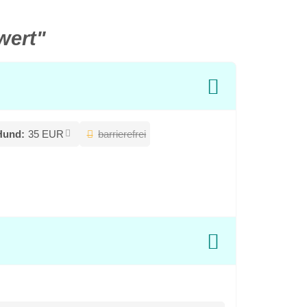
wert"
Hund:
35 EUR
barrierefrei