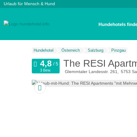
Urlaub für Mensch & Hund
Hundehotels find
Hundehotel
Österreich
Salzburg
Pinzgau
The RESI Apartm
3 Bew.
Glemmtaler Landesstr. 261
5753
Sa