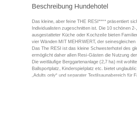
Beschreibung Hundehotel
Das kleine, aber feine THE RESI**** präsentiert sic
Individualisten zugeschnitten ist. Die 10 schönen
ausgestatteter Küche oder Kochzeile bieten Famil
vier Wänden MIT MEHRWERT, der seinesgleichen 
Das The RESI ist das kleine Schwesterhotel des gl
ermöglicht daher allen Resi-Gästen die Nutzung der
Die weitläufige Berggartenanlage (2,7 ha) mit wohl
Ballsportplatz, Kinderspielplatz etc. bietet unglaubl
„Adults only“ und separater Textilsaunabereich für
Massagen. Die Sommer Joker Card (freie Benützung 
ebenso wie die neue Mountainbikegarage "Supersafe
Preis! Ganzjährig kostenloser Kinderclub.
Ideale Lage für Hundefreunde
Das The Resi liegt abseits vom lebhaften Dorfzent
Gehminuten entfernt). Endloser Auslauf am Wander
Talschluss und in die andere Richtung talauswärts
Hundedusche und Zugang zum kleinen Bergbach (im