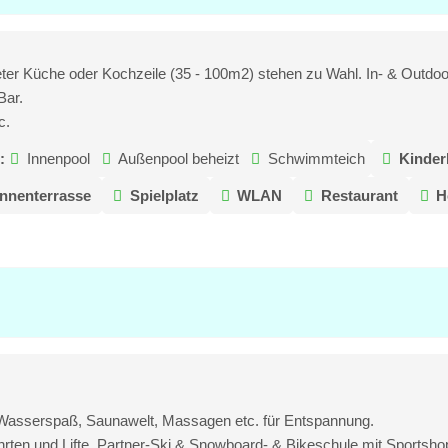
eter Küche oder Kochzeile (35 - 100m2) stehen zu Wahl. In- & Outdoo
Bar.
c.
:
Innenpool
Außenpool beheizt
Schwimmteich
Kinder
nnenterrasse
Spielplatz
WLAN
Restaurant
H
n Wasserspaß, Saunawelt, Massagen etc. für Entspannung.
hrten und Lifte, Partner-Ski & Snowboard- & Bikeschule mit Sportshop 