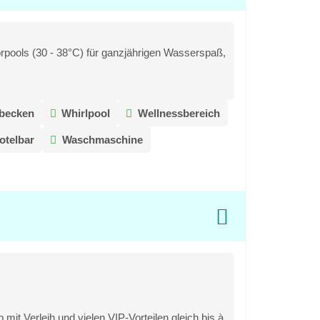
rpools (30 - 38°C) für ganzjährigen Wasserspaß,
becken
Whirlpool
Wellnessbereich
otelbar
Waschmaschine
mit Verleih und vielen VIP-Vorteilen gleich bis à