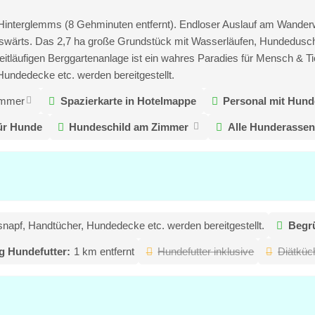
Hinterglemms (8 Gehminuten entfernt). Endloser Auslauf am Wanderw
auswärts. Das 2,7 ha große Grundstück mit Wasserläufen, Hundedus
itläufigen Berggartenanlage ist ein wahres Paradies für Mensch & Ti
ndedecke etc. werden bereitgestellt.
immer
Spazierkarte in Hotelmappe
Personal mit Hund
ür Hunde
Hundeschild am Zimmer
Alle Hunderassen
napf, Handtücher, Hundedecke etc. werden bereitgestellt.
Begrü
 Hundefutter:
1 km entfernt
Hundefutter inklusive
Diätküc