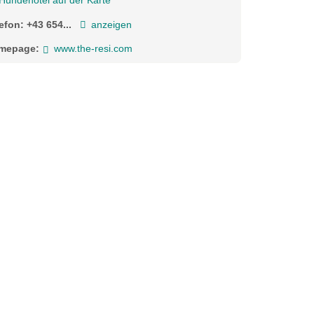
Hundehotel auf der Karte
lefon:
+43 654...
anzeigen
mepage:
www.the-resi.com