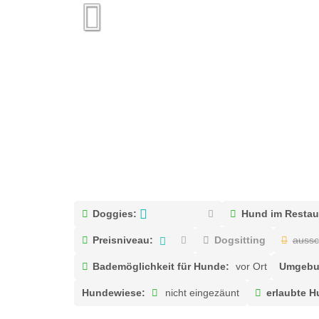
Doggies:
Hund im Restaur
Preisniveau:
Dogsitting
aussc
Bademöglichkeit für Hunde:
vor Ort
Umgebu
Hundewiese:
nicht eingezäunt
erlaubte H