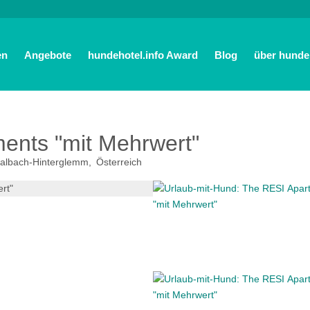
en
Angebote
hundehotel.info Award
Blog
über hundeh
ents "mit Mehrwert"
albach-Hinterglemm
Österreich