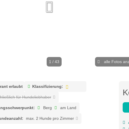
1 / 43
alle Fotos an
ant erlaubt
Klassifizierung:
K
hließlich für Hundeliebhaber
ngsschwerpunkt:
Berg
am Land
undeanzahl:
max. 2 Hunde pro Zimmer