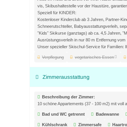
vis, Skibushaltestelle vor der Haustüre, garanti
Speziell für KINDER:
Kostenloser Kinderclub ab 3 Jahren, Partner-Kin
Schneerutschteller, Babyausstattungverleih, se
"Kids" Skikurse (ganztags) ab ca. 4,5 Jahren, "
Ausrüstungsverleih in nur 80 m Entfernung vom Ho
Unser spezieller Skischul-Service für Familien:
Verpflegung
vegetarisches Essen
Zimmerausstattung
Beschreibung der Zimmer:
10 schöne Appartements (37 - 100 m2) mit voll 
Bad und WC getrennt
Badewanne
Kühlschrank
Zimmersafe
Haartr