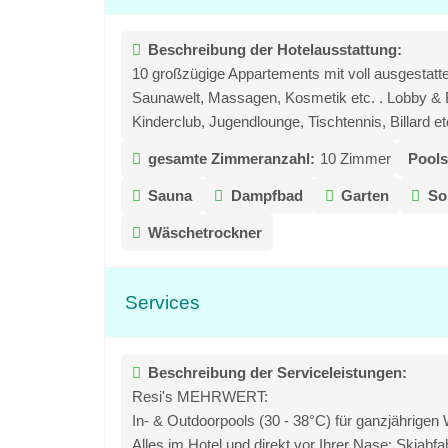
Beschreibung der Hotelausstattung:
10 großzügige Appartements mit voll ausgestatt
Saunawelt, Massagen, Kosmetik etc. . Lobby & 
Kinderclub, Jugendlounge, Tischtennis, Billard et
gesamte Zimmeranzahl:
10 Zimmer
Pools
Sauna
Dampfbad
Garten
So
Wäschetrockner
Services
Beschreibung der Serviceleistungen:
Resi's MEHRWERT:
In- & Outdoorpools (30 - 38°C) für ganzjährige
Alles im Hotel und direkt vor Ihrer Nase: Skiabfa