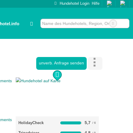
Hundehotel Login
Hilfe
otel.info
unverb. Anfrage senden
5,7
HolidayCheck
4,8
Tripadvisor