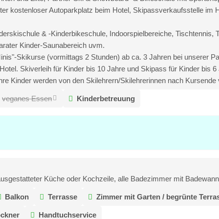
erter kostenloser Autoparkplatz beim Hotel, Skipassverkaufsstelle im
derskischule & -Kinderbikeschule, Indoorspielbereiche, Tischtennis, 
parater Kinder-Saunabereich uvm.
Minis"-Skikurse (vormittags 2 Stunden) ab ca. 3 Jahren bei unserer 
tel. Skiverleih für Kinder bis 10 Jahre und Skipass für Kinder bis 6
 Ihre Kinder werden von den Skilehrern/Skilehrerinnen nach Kursende 
veganes Essen
Kinderbetreuung
ausgestatteter Küche oder Kochzeile, alle Badezimmer mit Badewann
Balkon
Terrasse
Zimmer mit Garten / begrünte Terra
ockner
Handtuchservice