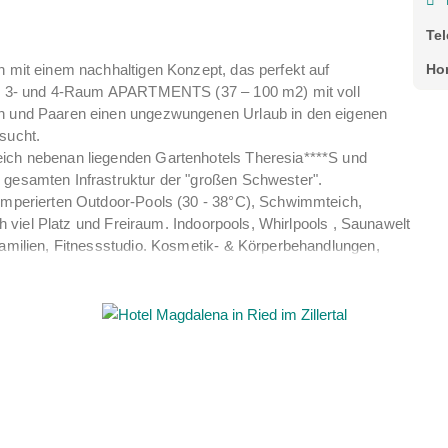
Te
h mit einem nachhaltigen Konzept, das perfekt auf
Ho
 2-, 3- und 4-Raum APARTMENTS (37 – 100 m2) mit voll
ien und Paaren einen ungezwungenen Urlaub in den eigenen
sucht.
eich nebenan liegenden Gartenhotels Theresia****S und
 gesamten Infrastruktur der "großen Schwester".
temperierten Outdoor-Pools (30 - 38°C), Schwimmteich,
ich viel Platz und Freiraum. Indoorpools, Whirlpools , Saunawelt
 Familien, Fitnessstudio. Kosmetik- & Körperbehandlungen,
der 6 Seilbahnen und vieles mehr) gibt es kostenlos,
" & - waschplatz und Autoparkplatz. E-Tanken zum fairen
rum Hinterglemm, im ruhigen Ortsteil Wiesenegg (8
weg direkt ab dem Hotel, am Fluss entlang bis zum
. Das 2,7 ha große Grundstück mit Wasserläufen,
 Sommer) und vielen kuscheligen Ecken in der weitläufigen