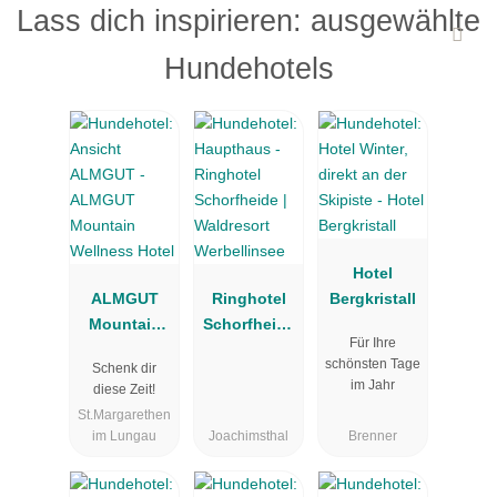
Lass dich inspirieren: ausgewählte
Hundehotels
Hotel
ALMGUT
Ringhotel
Bergkristall
Mountain
Schorfheide
Für Ihre
Wellness
| Waldresort
schönsten Tage
Schenk dir
Hotel
Werbellinsee
im Jahr
diese Zeit!
St.Margarethen
im Lungau
Joachimsthal
Brenner