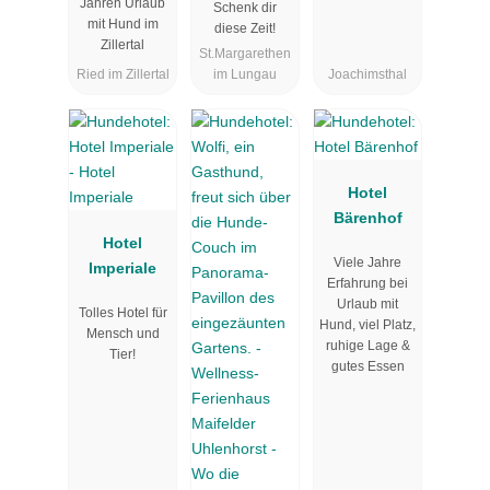
Jahren Urlaub
Schenk dir
Hotel
Werbellinsee
mit Hund im
diese Zeit!
Zillertal
St.Margarethen
Ried im Zillertal
im Lungau
Joachimsthal
Hotel
Bärenhof
Hotel
Viele Jahre
Imperiale
Erfahrung bei
Urlaub mit
Tolles Hotel für
Hund, viel Platz,
Mensch und
ruhige Lage &
Tier!
gutes Essen