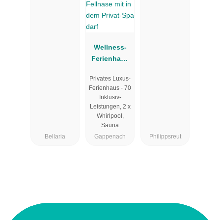
Wellness-
Ferienhaus
Maifelder
Privates Luxus-
Uhlenhorst -
Ferienhaus - 70
Wo die
Inklusiv-
Fellnase mit
Leistungen, 2 x
in dem
Whirlpool,
Sauna
Privat-Spa
Bellaria
Gappenach
Philippsreut
darf