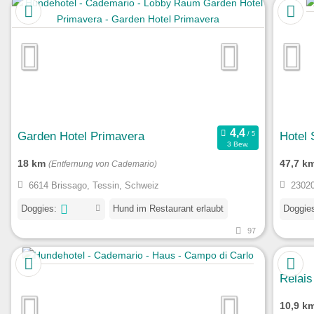
Garden Hotel Primavera
Hotel 
3 Bew.
18 km
47,7 k
(Entfernung von Cademario)
6614 Brissago, Tessin, Schweiz
23020
Doggies:
Hund im Restaurant erlaubt
Doggie
97
Relais
10,9 k