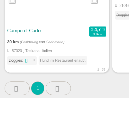
21016
Doggie
Campo di Carlo
3 Bew.
30 km
(Entfernung von Cademario)
57020 , Toskana, Italien
Doggies:
Hund im Restaurant erlaubt
85
1