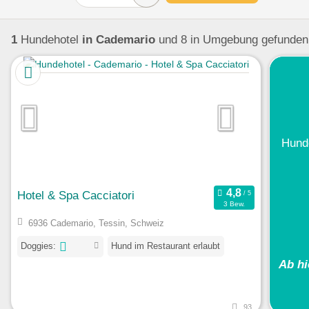
1
Hundehotel
in Cademario
und 8 in Umgebung
gefunden
Hund
Hotel & Spa Cacciatori
3 Bew.
6936 Cademario, Tessin, Schweiz
Doggies:
Hund im Restaurant erlaubt
Ab h
93