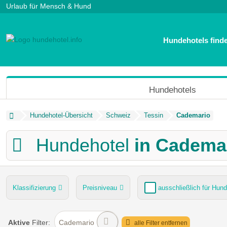
Urlaub für Mensch & Hund
Hundehotels find
Hundehotels
Hundehotel-Übersicht
Schweiz
Tessin
Cademario
Hundehotel
in Cadema
Klassifizierung
Preisniveau
ausschließlich für Hund
Hund im Restaurant erlaubt
Dogsitting
Hundewiese
Aktive
Filter:
Cademario
alle Filter entfernen