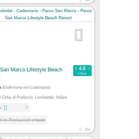
San Marco Lifestyle Beach
3 Bew.
t
m
(Entfernung von Cademario)
 Cima di Porlezza, Lombardei, Italien
s:
 im Restaurant erlaubt
101