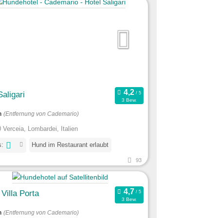
Saligari
3 Bew.
m
(Entfernung von Cademario)
 Verceia, Lombardei, Italien
s:
Hund im Restaurant erlaubt
93
 Villa Porta
3 Bew.
m
(Entfernung von Cademario)