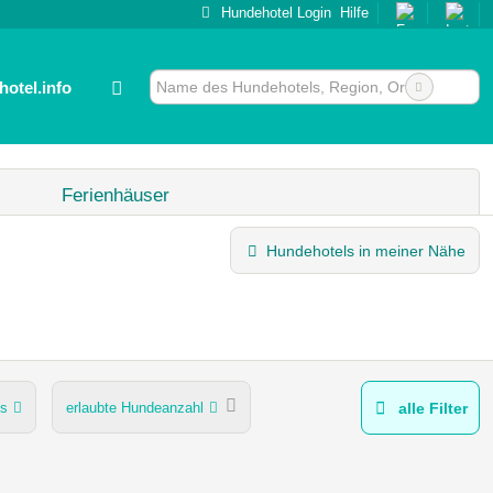
Hundehotel Login
Hilfe
otel.info
Ferienhäuser
Hundehotels in meiner Nähe
es
erlaubte Hundeanzahl
alle Filter