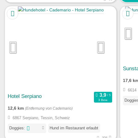
Sunsta
17,6 k
6614 
Hotel Serpiano
Doggie
3 Bew.
12,6 km
(Entfernung von Cademario)
6867 Serpiano, Tessin, Schweiz
Doggies:
Hund im Restaurant erlaubt
306