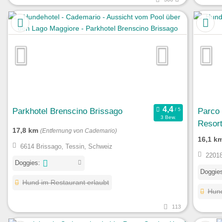
Parkhotel Brenscino Brissago
Parco 
3 Bew.
Resor
17,8 km
(Entfernung von Cademario)
16,1 k
6614 Brissago, Tessin, Schweiz
22018
Doggies:
Doggie
Hund im Restaurant erlaubt
Hund
113