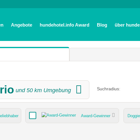
en
Angebote
hundehotel.info Award
Blog
über hundeh
rio
Suchradius:
und
50
km Umgebung
eliebhaber
Award-Gewinner
Doggi
Bademöglichkeit für Hunde
Umgebungsschwerpunkt