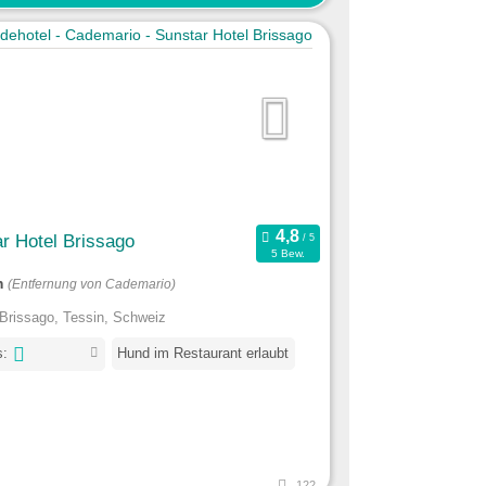
r Hotel Brissago
5 Bew.
m
(Entfernung von Cademario)
Brissago, Tessin, Schweiz
s:
Hund im Restaurant erlaubt
122