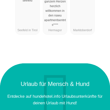
seefeld
ganzem Herzen
herzlich
willkommen in
den nawu
apartmentsentnt
s****
Seefeld in Tirol
Hermagor
Marktoberdorf
Urlaub für Mensch & Hund
Entdecke auf hundehotel.info Urlaubsunterkünfte für
deinen Urlaub mit Hund!