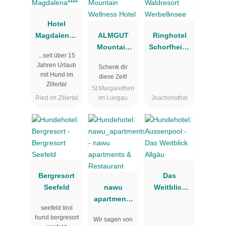
Hotel
Magdalena**
ALMGUT
Ringhotel
**
Mountain
Schorfheide
...seit über 15
Wellness
| Waldresort
Jahren Urlaub
Schenk dir
Hotel
Werbellinsee
mit Hund im
diese Zeit!
Zillertal
St.Margarethen
Ried im Zillertal
im Lungau
Joachimsthal
Bergresort
Das
Seefeld
nawu
Weitblick
apartments
Allgäu
seefeld tirol
&
hund bergresort
Wir sagen von
Restaurant