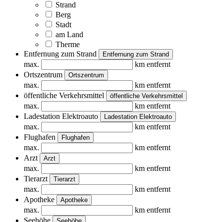
Strand
Berg
Stadt
am Land
Therme
Entfernung zum Strand
Entfernung zum Strand
max.
km entfernt
Ortszentrum
Ortszentrum
max.
km entfernt
öffentliche Verkehrsmittel
öffentliche Verkehrsmittel
max.
km entfernt
Ladestation Elektroauto
Ladestation Elektroauto
max.
km entfernt
Flughafen
Flughafen
max.
km entfernt
Arzt
Arzt
max.
km entfernt
Tierarzt
Tierarzt
max.
km entfernt
Apotheke
Apotheke
max.
km entfernt
Seehöhe
Seehöhe