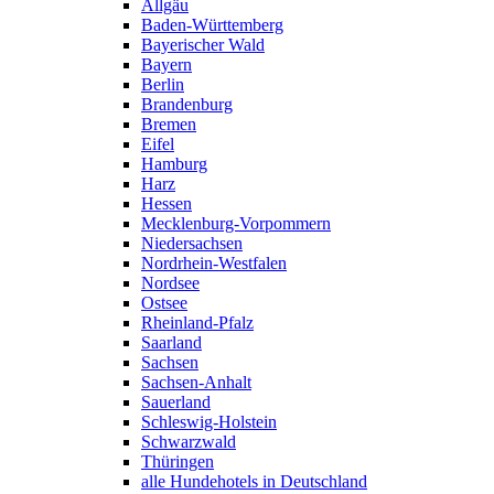
Allgäu
Baden-Württemberg
Bayerischer Wald
Bayern
Berlin
Brandenburg
Bremen
Eifel
Hamburg
Harz
Hessen
Mecklenburg-Vorpommern
Niedersachsen
Nordrhein-Westfalen
Nordsee
Ostsee
Rheinland-Pfalz
Saarland
Sachsen
Sachsen-Anhalt
Sauerland
Schleswig-Holstein
Schwarzwald
Thüringen
alle Hundehotels in Deutschland