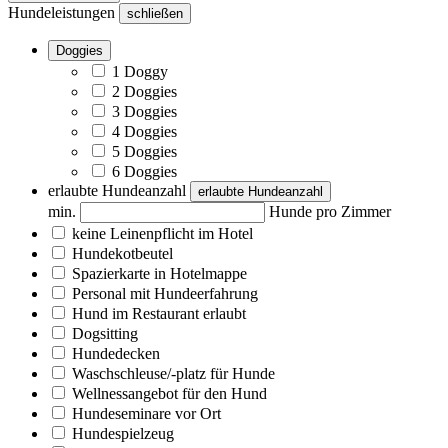
Hundeleistungen
schließen
Doggies
1 Doggy
2 Doggies
3 Doggies
4 Doggies
5 Doggies
6 Doggies
erlaubte Hundeanzahl
erlaubte Hundeanzahl
min.
Hunde pro Zimmer
keine Leinenpflicht im Hotel
Hundekotbeutel
Spazierkarte in Hotelmappe
Personal mit Hundeerfahrung
Hund im Restaurant erlaubt
Dogsitting
Hundedecken
Waschschleuse/-platz für Hunde
Wellnessangebot für den Hund
Hundeseminare vor Ort
Hundespielzeug