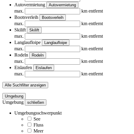
Autovermietung
Autovermietung
max.
km entfernt
Bootsverleih
Bootsverleih
max.
km entfernt
Skilift
Skilift
max.
km entfernt
Langlaufloipe
Langlaufloipe
max.
km entfernt
Rodeln
Rodeln
max.
km entfernt
Eislaufen
Eislaufen
max.
km entfernt
Alle Suchfilter anzeigen
Umgebung
Umgebung
schließen
Umgebungsschwerpunkt
See
Fluss
Meer