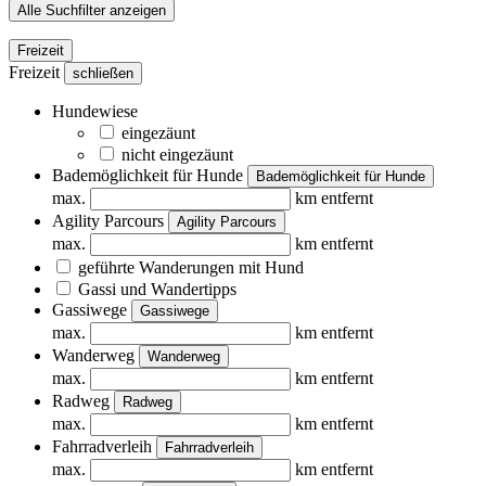
Alle Suchfilter anzeigen
Freizeit
Freizeit
schließen
Hundewiese
eingezäunt
nicht eingezäunt
Bademöglichkeit für Hunde
Bademöglichkeit für Hunde
max.
km entfernt
Agility Parcours
Agility Parcours
max.
km entfernt
geführte Wanderungen mit Hund
Gassi und Wandertipps
Gassiwege
Gassiwege
max.
km entfernt
Wanderweg
Wanderweg
max.
km entfernt
Radweg
Radweg
max.
km entfernt
Fahrradverleih
Fahrradverleih
max.
km entfernt