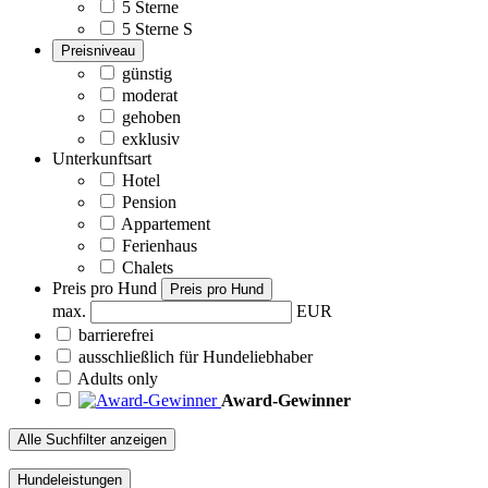
5 Sterne
5 Sterne S
Preisniveau
günstig
moderat
gehoben
exklusiv
Unterkunftsart
Hotel
Pension
Appartement
Ferienhaus
Chalets
Preis pro Hund
Preis pro Hund
max.
EUR
barrierefrei
ausschließlich für Hundeliebhaber
Adults only
Award-Gewinner
Alle Suchfilter anzeigen
Hundeleistungen