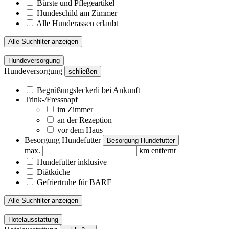
Bürste und Pflegeartikel
Hundeschild am Zimmer
Alle Hunderassen erlaubt
Alle Suchfilter anzeigen
Hundeversorgung
Hundeversorgung
schließen
Begrüßungsleckerli bei Ankunft
Trink-/Fressnapf
im Zimmer
an der Rezeption
vor dem Haus
Besorgung Hundefutter
Besorgung Hundefutter
max.
km entfernt
Hundefutter inklusive
Diätküche
Gefriertruhe für BARF
Alle Suchfilter anzeigen
Hotelausstattung