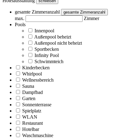
Hotelausstattung
schließen
gesamte Zimmeranzahl
gesamte Zimmeranzahl
max.
Zimmer
Pools
Innenpool
Außenpool beheizt
Außenpool nicht beheizt
Sportbecken
Infinity Pool
Schwimmteich
Kinderbecken
Whirlpool
Wellnessbereich
Sauna
Dampfbad
Garten
Sonnenterrasse
Spielplatz
WLAN
Restaurant
Hotelbar
Waschmaschine