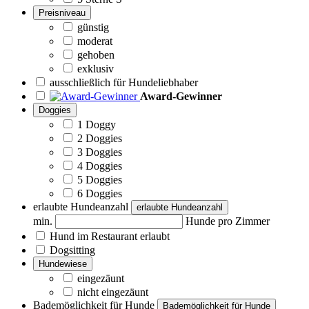
Preisniveau
günstig
moderat
gehoben
exklusiv
ausschließlich für Hundeliebhaber
Award-Gewinner
Doggies
1 Doggy
2 Doggies
3 Doggies
4 Doggies
5 Doggies
6 Doggies
erlaubte Hundeanzahl
erlaubte Hundeanzahl
min.
Hunde pro Zimmer
Hund im Restaurant erlaubt
Dogsitting
Hundewiese
eingezäunt
nicht eingezäunt
Bademöglichkeit für Hunde
Bademöglichkeit für Hunde