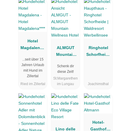
Hotel
Magdalena**
ALMGUT
Ringhotel
**
Mountain
Schorfheide
...seit über 15
Wellness
| Waldresort
Jahren Urlaub
Schenk dir
Hotel
Werbellinsee
mit Hund im
diese Zeit!
Zillertal
St.Margarethen
Ried im Zillertal
im Lungau
Joachimsthal
Hotel-
Lino delle
Gasthof