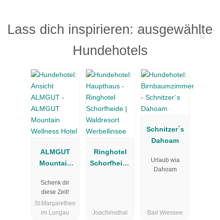
Lass dich inspirieren: ausgewählte
Hundehotels
Schnitzer´s
Dahoam
ALMGUT
Ringhotel
Urlaub wia
Mountain
Schorfheide
Dahoam
Wellness
| Waldresort
Schenk dir
Hotel
Werbellinsee
diese Zeit!
St.Margarethen
im Lungau
Joachimsthal
Bad Wiessee