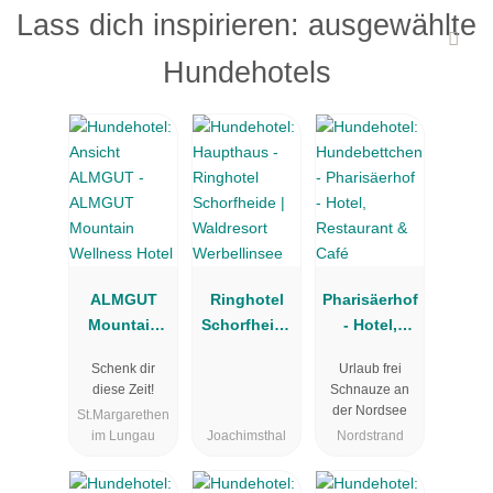
Lass dich inspirieren: ausgewählte
Hundehotels
ALMGUT
Ringhotel
Pharisäerhof
Mountain
Schorfheide
- Hotel,
Wellness
| Waldresort
Restaurant
Schenk dir
Urlaub frei
Hotel
Werbellinsee
& Café
diese Zeit!
Schnauze an
der Nordsee
St.Margarethen
im Lungau
Joachimsthal
Nordstrand