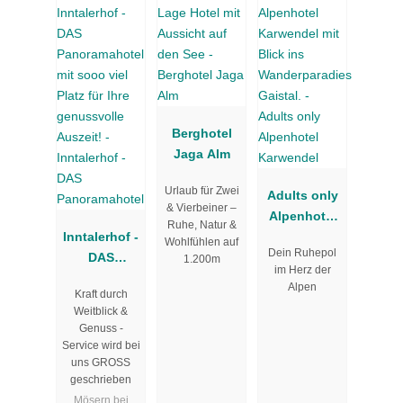
Berghotel
Jaga Alm
Urlaub für Zwei
Adults only
& Vierbeiner –
Alpenhotel
Ruhe, Natur &
Inntalerhof -
Karwendel
Wohlfühlen auf
Dein Ruhepol
DAS
1.200m
im Herz der
Panoramaho
Alpen
Kraft durch
tel
Weitblick &
Genuss -
Service wird bei
uns GROSS
geschrieben
Mösern bei