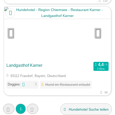
110
Landgasthof Karner
3 Bew.
83112 Frasdorf, Bayern, Deutschland
Doggies:
Hund im Restaurant erlaubt
98
1
Hundehotel Suche teilen