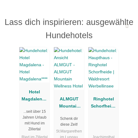
Lass dich inspirieren: ausgewählte
Hundehotels
Hotel
Magdalena**
ALMGUT
Ringhotel
**
Mountain
Schorfheide
...seit über 15
Wellness
| Waldresort
Jahren Urlaub
Schenk dir
Hotel
Werbellinsee
mit Hund im
diese Zeit!
Zillertal
St.Margarethen
Ried im Zillertal
im Lungau
Joachimsthal