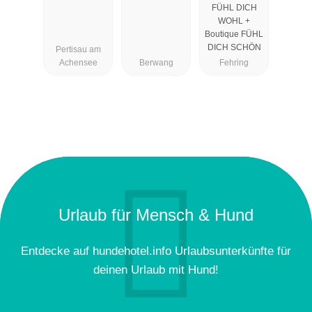
FÜHL DICH
hl
WOHL +
Boutique FÜHL
DICH SCHÖN
Pertisau am
Achensee
Berwang
Fehring
Urlaub für Mensch & Hund
Entdecke auf hundehotel.info Urlaubsunterkünfte für
deinen Urlaub mit Hund!