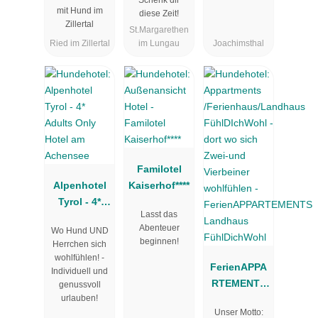
Schenk dir
Hotel
Werbellinsee
mit Hund im
diese Zeit!
Zillertal
St.Margarethen
Ried im Zillertal
im Lungau
Joachimsthal
Familotel
Alpenhotel
Kaiserhof****
Tyrol - 4*
Lasst das
Adults Only
Abenteuer
Wo Hund UND
Hotel am
beginnen!
Herrchen sich
Achensee
wohlfühlen! -
FerienAPPA
Individuell und
RTEMENTS
genussvoll
urlauben!
Landhaus
Unser Motto:
FühlDichWo