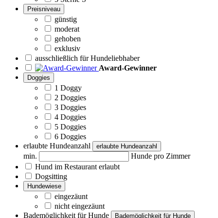
Preisniveau
günstig
moderat
gehoben
exklusiv
ausschließlich für Hundeliebhaber
Award-Gewinner
Doggies
1 Doggy
2 Doggies
3 Doggies
4 Doggies
5 Doggies
6 Doggies
erlaubte Hundeanzahl
erlaubte Hundeanzahl
min.
Hunde pro Zimmer
Hund im Restaurant erlaubt
Dogsitting
Hundewiese
eingezäunt
nicht eingezäunt
Bademöglichkeit für Hunde
Bademöglichkeit für Hunde