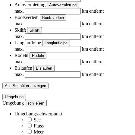
Autovermietung
Autovermietung
max.
km entfernt
Bootsverleih
Bootsverleih
max.
km entfernt
Skilift
Skilift
max.
km entfernt
Langlaufloipe
Langlaufloipe
max.
km entfernt
Rodeln
Rodeln
max.
km entfernt
Eislaufen
Eislaufen
max.
km entfernt
Alle Suchfilter anzeigen
Umgebung
Umgebung
schließen
Umgebungsschwerpunkt
See
Fluss
Meer