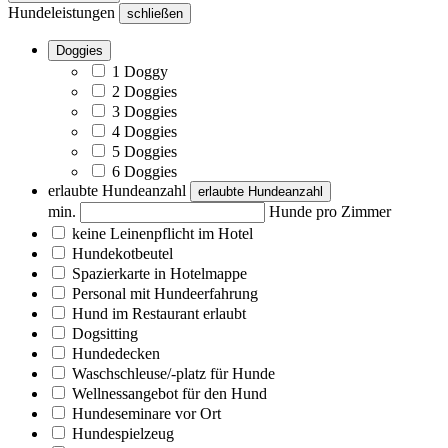
Hundeleistungen
schließen
Doggies
1 Doggy
2 Doggies
3 Doggies
4 Doggies
5 Doggies
6 Doggies
erlaubte Hundeanzahl
erlaubte Hundeanzahl
min.
Hunde pro Zimmer
keine Leinenpflicht im Hotel
Hundekotbeutel
Spazierkarte in Hotelmappe
Personal mit Hundeerfahrung
Hund im Restaurant erlaubt
Dogsitting
Hundedecken
Waschschleuse/-platz für Hunde
Wellnessangebot für den Hund
Hundeseminare vor Ort
Hundespielzeug