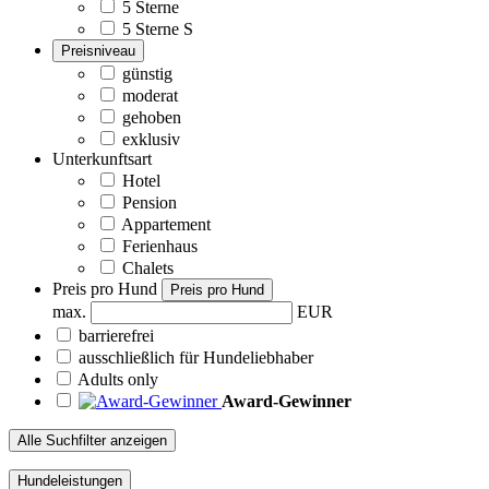
5 Sterne
5 Sterne S
Preisniveau
günstig
moderat
gehoben
exklusiv
Unterkunftsart
Hotel
Pension
Appartement
Ferienhaus
Chalets
Preis pro Hund
Preis pro Hund
max.
EUR
barrierefrei
ausschließlich für Hundeliebhaber
Adults only
Award-Gewinner
Alle Suchfilter anzeigen
Hundeleistungen