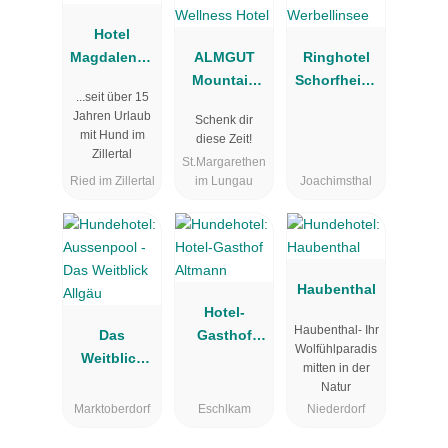
Hotel
Magdalena**
ALMGUT
Ringhotel
**
Mountain
Schorfheide
...seit über 15
Wellness
| Waldresort
Jahren Urlaub
Schenk dir
Hotel
Werbellinsee
mit Hund im
diese Zeit!
Zillertal
St.Margarethen
Ried im Zillertal
im Lungau
Joachimsthal
Haubenthal
Hotel-
Haubenthal- Ihr
Das
Gasthof
Wolfühlparadis
Weitblick
Altmann
mitten in der
Allgäu
Natur
Marktoberdorf
Eschlkam
Niederdorf