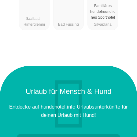
Familiäres
hundefreundlic
hes Sporthotel
Saalbach-
Hinterglemm
Bad Füssing
Silvaplana
Urlaub für Mensch & Hund
Entdecke auf hundehotel.info Urlaubsunterkünfte für
deinen Urlaub mit Hund!