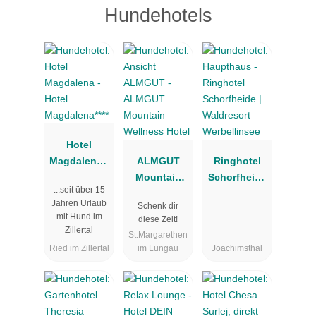
Hundehotels
Hotel
Magdalena**
ALMGUT
Ringhotel
**
Mountain
Schorfheide
...seit über 15
Wellness
| Waldresort
Jahren Urlaub
Schenk dir
Hotel
Werbellinsee
mit Hund im
diese Zeit!
Zillertal
St.Margarethen
Ried im Zillertal
im Lungau
Joachimsthal