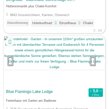
Nationalpark Hohe Tauern
Hüttenromantik plus Chalet-Komfort
9843 Grosskirchheim, Kärnten, Österreich
Klassifizierung
Unterkunftsart:
Einzelhaus
Chalet
110
Blue Flamingo Lake Lodge
2 Bew.
Ferienhaus mit Garten am Badesee