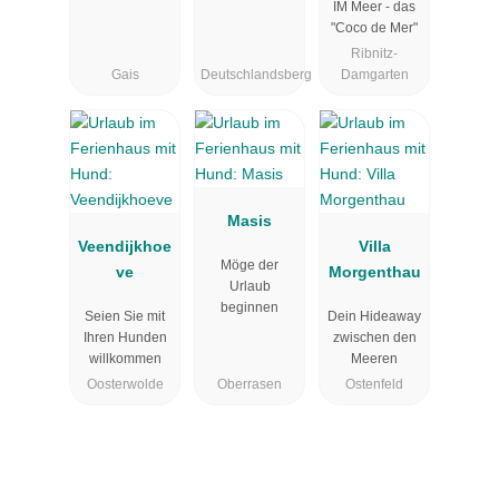
IM Meer - das
"Coco de Mer"
Ribnitz-
Gais
Deutschlandsberg
Damgarten
Masis
Veendijkhoe
Villa
Möge der
ve
Morgenthau
Urlaub
beginnen
Seien Sie mit
Dein Hideaway
Ihren Hunden
zwischen den
willkommen
Meeren
Oosterwolde
Oberrasen
Ostenfeld