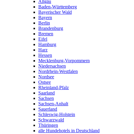
Allgäu
Baden-Württemberg
Bayerischer Wald
Bayern
Berlin
Brandenburg
Bremen
Eifel
Hamburg
Harz
Hessen
Mecklenburg-Vorpommern
Niedersachsen
Nordrhein-Westfalen
Nordsee
Ostsee
Rheinland-Pfalz
Saarland
Sachsen
Sachsen-Anhalt
Sauerland
Schleswig-Holstein
Schwarzwald
Thüringen
alle Hundehotels in Deutschland