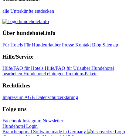
alle Unterkünfte entdecken
Über hundehotel.info
Für Hotels
Für Hundeurlauber
Presse
Kontakt
Blog
Sitemap
Hilfe/Service
Hilfe/FAQ für Hotels
Hilfe/FAQ für Urlauber
Hundehotel
bearbeiten
Hundehotel eintragen
Premium-Pakete
Rechtliches
Impressum
AGB
Datenschutzerklärung
Folge uns
Facebook
Instagram
Newsletter
Hundehotel Login
Branchenportal Software made in Germany