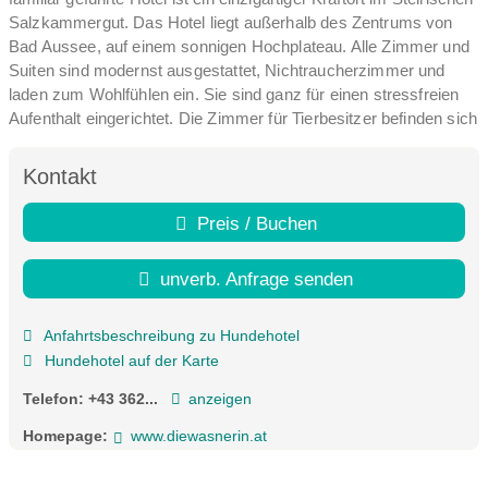
Salzkammergut. Das Hotel liegt außerhalb des Zentrums von
Bad Aussee, auf einem sonnigen Hochplateau. Alle Zimmer und
Suiten sind modernst ausgestattet, Nichtraucherzimmer und
laden zum Wohlfühlen ein. Sie sind ganz für einen stressfreien
Aufenthalt eingerichtet. Die Zimmer für Tierbesitzer befinden sich
im Erdgeschoß und bieten eine eingezäunte Terrasse zum
kurzen Auslauf für Ihren Liebling.
Kontakt
Preis / Buchen
unverb. Anfrage senden
Anfahrtsbeschreibung zu Hundehotel
Hundehotel auf der Karte
Telefon:
+43 362...
anzeigen
Homepage:
www.diewasnerin.at