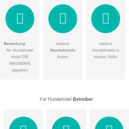
Bewertung
weitere
weitere
Hiermit akzeptiere ich die
AGB
.
für Hundehotel
Hundehotels
Hundehotels in
Hotel DIE
finden
meiner Nähe
Die
Datenschutzerklärung
habe ich zur Kenntnis genommen.
WASNERIN
abgeben
öffentliche Frage stellen
Abbrechen
Hinweis:
Bitte beachten Sie, öffentliche Fragen sind
für alle
Besucher sichtbar
.
Klicken Sie hier um eine
individuelle Frage
an den
Für Hundehotel
Betreiber
Hundehotel-Eintrag zu stellen
.