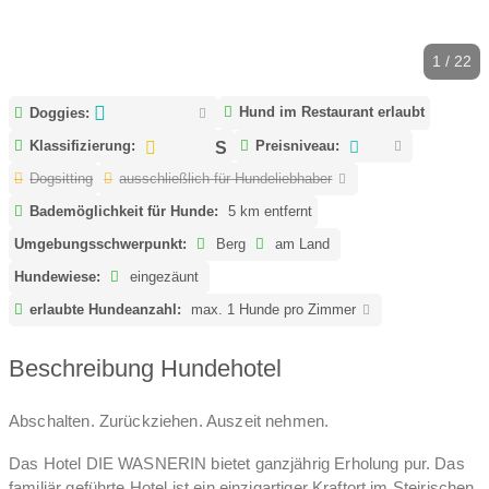
1 / 22
Hund im Restaurant erlaubt
Doggies:
Klassifizierung:
Preisniveau:
Dogsitting
ausschließlich für Hundeliebhaber
Bademöglichkeit für Hunde:
5 km entfernt
Umgebungsschwerpunkt:
Berg
am Land
Hundewiese:
eingezäunt
erlaubte Hundeanzahl:
max. 1 Hunde pro Zimmer
Beschreibung Hundehotel
Abschalten. Zurückziehen. Auszeit nehmen.
Das Hotel DIE WASNERIN bietet ganzjährig Erholung pur. Das
familiär geführte Hotel ist ein einzigartiger Kraftort im Steirischen