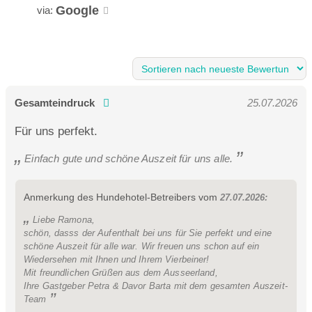
Google
Lichtdurchflutetes Badezimmer mit Doppelwaschbecken,
via:
Großraumdusche und getrenntem WC
Zusätzliches WC mit Waschbecken, Trockenstation und
„Hunde-Dusche“
4*S-Ausstattung mit Tee- & Kaffee-Station, Bademantel,
Gesamteindruck
25.07.2026
Badekorb, TV, WLAN und allen Annehmlichkeiten
Sofabett für die dritte und vierte Person möglich
Für uns perfekt.
eigener Essensbereich mit Hund für Frühstück &
Einfach gute und schöne Auszeit für uns alle.
Abendessen an unserem HERZSTÜCK: DIE BAR
Unser Haus wird – auch in den Freibereichen wie Balkon oder
Anmerkung des Hundehotel-Betreibers vom
27.07.2026:
Terrasse - als reines Nichtraucher-Hotel geführt!
Liebe Ramona,
schön, dasss der Aufenthalt bei uns für Sie perfekt und eine
schöne Auszeit für alle war. Wir freuen uns schon auf ein
WOW Suite
Wiedersehen mit Ihnen und Ihrem Vierbeiner!
Mit freundlichen Grüßen aus dem Ausseerland,
Ihre Gastgeber Petra & Davor Barta mit dem gesamten Auszeit-
Team