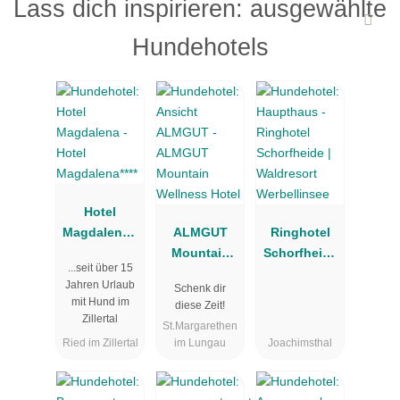
Lass dich inspirieren: ausgewählte
Hundehotels
Hotel
Magdalena**
ALMGUT
Ringhotel
**
Mountain
Schorfheide
...seit über 15
Wellness
| Waldresort
Jahren Urlaub
Schenk dir
Hotel
Werbellinsee
mit Hund im
diese Zeit!
Zillertal
St.Margarethen
Ried im Zillertal
im Lungau
Joachimsthal