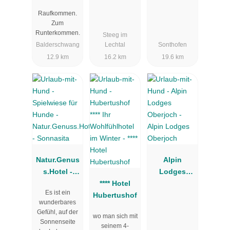
REFUGIO
Raufkommen.
ALLGÄU
Zum
Runterkommen.
Steeg im
Balderschwang
Lechtal
Sonthofen
12.9 km
16.2 km
19.6 km
Natur.Genus
Alpin
s.Hotel -
Lodges
Sonnasita
**** Hotel
Oberjoch
Es ist ein
Hubertushof
wunderbares
Gefühl, auf der
wo man sich mit
Sonnenseite
seinem 4-