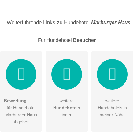
Name
Weiterführende Links zu Hundehotel
Marburger Haus
Für Hundehotel
Besucher
E-Mail-Adresse (wird nicht veröffentlicht)
Bewertung
weitere
weitere
Hiermit akzeptiere ich die
AGB
.
für Hundehotel
Hundehotels
Hundehotels in
Marburger Haus
finden
meiner Nähe
Die
Datenschutzerklärung
habe ich zur Kenntnis genommen.
abgeben
öffentliche Frage stellen
Abbrechen