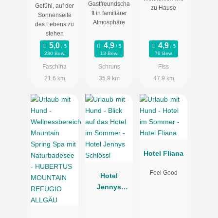
Gastfreundscha
Gefühl, auf der
zu Hause
ft in familiärer
Sonnenseite
Atmosphäre
des Lebens zu
stehen
230 Bew.
13 Bew.
79 Bew.
Faschina
Schruns
Fiss
21.6 km
35.9 km
47.9 km
Hotel Fliana
Feel Good
Hotel
Jennys
Schlössl