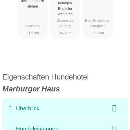
des Lebens zu
beinigen
stehen
Begleiter
wohlfühlt
Stuben am
Bad Hindelang-
Faschina
Arlberg
Oberjoch
21.6 km
24.3 km
25.7 km
Eigenschaften Hundehotel
Marburger Haus
Überblick
Klassifizierung
Preisniveau:
Hundeleistungen