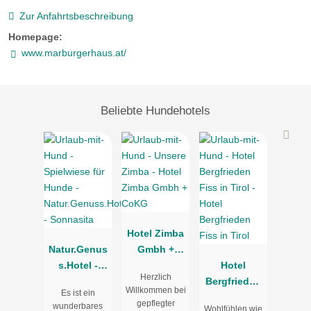
Zur Anfahrtsbeschreibung
Homepage:
www.marburgerhaus.at/
Beliebte Hundehotels
Hotel Zimba
Natur.Genus
Gmbh +
s.Hotel -
CoKG
Hotel
Herzlich
Sonnasita
Bergfrieden
Willkommen bei
Es ist ein
Fiss in Tirol
gepflegter
wunderbares
Wohlfühlen wie