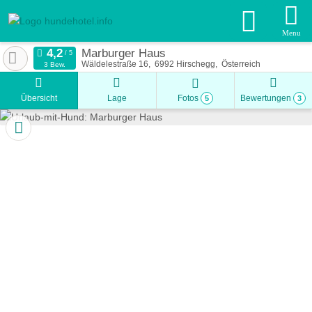
Menu
Marburger Haus
Wäldelestraße 16
6992
Hirschegg
Österreich
3 Bew.
Übersicht
Lage
Fotos
Bewertungen
5
3