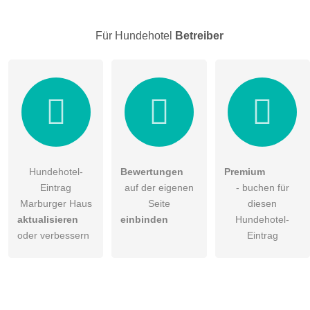
Hinweis:
Bitte beachten Sie, öffentliche Fragen sind
für alle
Besucher sichtbar
.
Für Hundehotel
Betreiber
Klicken Sie hier um eine
individuelle Frage
an den
Hundehotel-Eintrag zu stellen
.
Hundehotel-
Bewertungen
Premium
Eintrag
auf der eigenen
- buchen für
Marburger Haus
Seite
diesen
aktualisieren
einbinden
Hundehotel-
oder verbessern
Eintrag