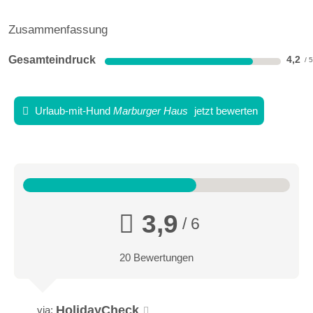
Zusammenfassung
Gesamteindruck
4,2
Urlaub-mit-Hund
Marburger Haus
jetzt bewerten
3,9
/ 6
20 Bewertungen
HolidayCheck
via: