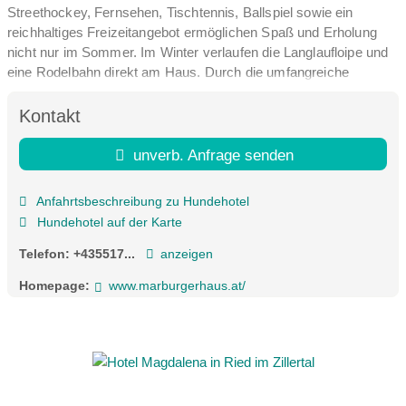
Streethockey, Fernsehen, Tischtennis, Ballspiel sowie ein
reichhaltiges Freizeitangebot ermöglichen Spaß und Erholung
nicht nur im Sommer. Im Winter verlaufen die Langlaufloipe und
eine Rodelbahn direkt am Haus. Durch die umfangreiche
Ausstattung bietet das Haus ideale Voraussetzungen für
kombinierte Studien-, Sport- und Erholungsaufenthalte für
Kontakt
Gruppen und Individual Reisende.
unverb. Anfrage senden
Das Kleinwalsertal gehört zu Vorarlberg, Österreich. Das
Hochgebirgstal liegt am Nordrand der Alpen in 1.200 m Höhe und
Anfahrtsbeschreibung zu Hundehotel
wird von der Breitach durchflossen. Umrahmt wird es vom 2230
Hundehotel auf der Karte
m hohen Ifen, im Westen, der Kanzelwand im Osten und dem
2.533 m hohen Großen Widderstein im Süden.
Telefon:
+435517...
anzeigen
Homepage:
www.marburgerhaus.at/