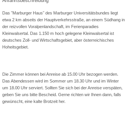
Anfahrtsbeschreibung
Bootsverleih:
nicht vorhanden
Skilift:
2 km entfernt
Das "Marburger Haus" des Marburger Universitätsbundes liegt
Langlaufloipe:
vor Ort
Rodeln:
vor Ort
etwa 2 km abseits der Hauptverkehrsstraße, an einem Südhang in
der reizvollen Voralpenlandschaft, im Ferienparadies
Eislaufen:
2 km entfernt
Kleinwalsertal. Das 1.150 m hoch gelegene Kleinwalsertal ist
deutsches Zoll- und Wirtschaftsgebiet, aber österreichisches
Hoheitsgebiet.
Die Zimmer können bei Anreise ab 15.00 Uhr bezogen werden.
Das Abendessen wird im Sommer um 18.30 Uhr und im Winter
um 18.00 Uhr serviert. Sollten Sie sich bei der Anreise verspäten,
geben Sie uns bitte Bescheid. Gerne richten wir Ihnen dann, falls
gewünscht, eine kalte Brotzeit her.