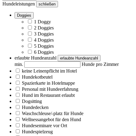
Hundeleistungen
schließen
Doggies
1 Doggy
2 Doggies
3 Doggies
4 Doggies
5 Doggies
6 Doggies
erlaubte Hundeanzahl
erlaubte Hundeanzahl
min.
Hunde pro Zimmer
keine Leinenpflicht im Hotel
Hundekotbeutel
Spazierkarte in Hotelmappe
Personal mit Hundeerfahrung
Hund im Restaurant erlaubt
Dogsitting
Hundedecken
Waschschleuse/-platz für Hunde
Wellnessangebot für den Hund
Hundeseminare vor Ort
Hundespielzeug