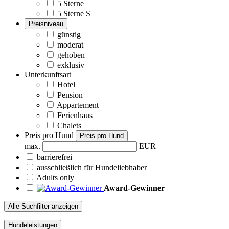
5 Sterne
5 Sterne S
Preisniveau
günstig
moderat
gehoben
exklusiv
Unterkunftsart
Hotel
Pension
Appartement
Ferienhaus
Chalets
Preis pro Hund
Preis pro Hund
max.
EUR
barrierefrei
ausschließlich für Hundeliebhaber
Adults only
Award-Gewinner
Alle Suchfilter anzeigen
Hundeleistungen