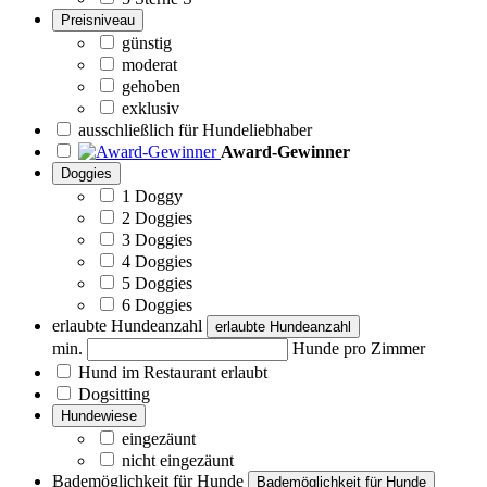
Preisniveau
günstig
moderat
gehoben
exklusiv
ausschließlich für Hundeliebhaber
Award-Gewinner
Doggies
1 Doggy
2 Doggies
3 Doggies
4 Doggies
5 Doggies
6 Doggies
erlaubte Hundeanzahl
erlaubte Hundeanzahl
min.
Hunde pro Zimmer
Hund im Restaurant erlaubt
Dogsitting
Hundewiese
eingezäunt
nicht eingezäunt
Bademöglichkeit für Hunde
Bademöglichkeit für Hunde