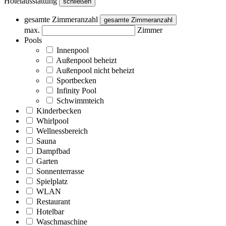
Hotelausstattung
schließen
gesamte Zimmeranzahl
gesamte Zimmeranzahl
max.
Zimmer
Pools
Innenpool
Außenpool beheizt
Außenpool nicht beheizt
Sportbecken
Infinity Pool
Schwimmteich
Kinderbecken
Whirlpool
Wellnessbereich
Sauna
Dampfbad
Garten
Sonnenterrasse
Spielplatz
WLAN
Restaurant
Hotelbar
Waschmaschine