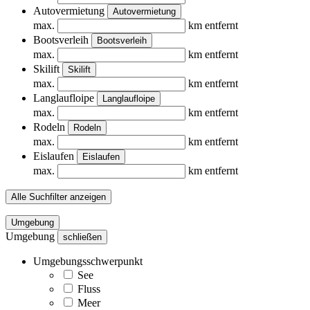
Autovermietung
Autovermietung
max.
km entfernt
Bootsverleih
Bootsverleih
max.
km entfernt
Skilift
Skilift
max.
km entfernt
Langlaufloipe
Langlaufloipe
max.
km entfernt
Rodeln
Rodeln
max.
km entfernt
Eislaufen
Eislaufen
max.
km entfernt
Alle Suchfilter anzeigen
Umgebung
Umgebung
schließen
Umgebungsschwerpunkt
See
Fluss
Meer