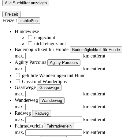
Alle Suchfilter anzeigen
Freizeit
Freizeit
schließen
Hundewiese
eingezäunt
nicht eingezäunt
Bademöglichkeit für Hunde
Bademöglichkeit für Hunde
max.
km entfernt
Agility Parcours
Agility Parcours
max.
km entfernt
geführte Wanderungen mit Hund
Gassi und Wandertipps
Gassiwege
Gassiwege
max.
km entfernt
Wanderweg
Wanderweg
max.
km entfernt
Radweg
Radweg
max.
km entfernt
Fahrradverleih
Fahrradverleih
max.
km entfernt