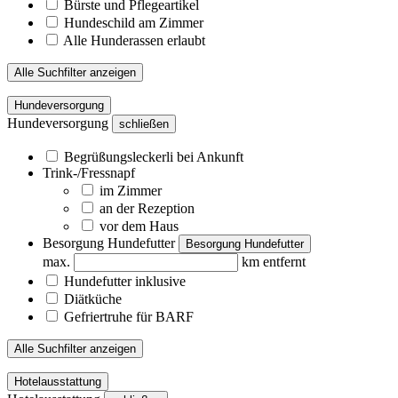
Bürste und Pflegeartikel
Hundeschild am Zimmer
Alle Hunderassen erlaubt
Alle Suchfilter anzeigen
Hundeversorgung
Hundeversorgung
schließen
Begrüßungsleckerli bei Ankunft
Trink-/Fressnapf
im Zimmer
an der Rezeption
vor dem Haus
Besorgung Hundefutter
Besorgung Hundefutter
max.
km entfernt
Hundefutter inklusive
Diätküche
Gefriertruhe für BARF
Alle Suchfilter anzeigen
Hotelausstattung