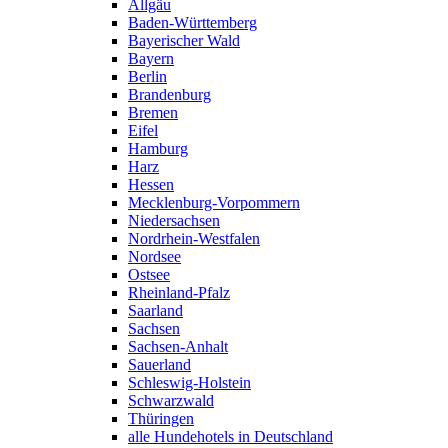
Allgäu
Baden-Württemberg
Bayerischer Wald
Bayern
Berlin
Brandenburg
Bremen
Eifel
Hamburg
Harz
Hessen
Mecklenburg-Vorpommern
Niedersachsen
Nordrhein-Westfalen
Nordsee
Ostsee
Rheinland-Pfalz
Saarland
Sachsen
Sachsen-Anhalt
Sauerland
Schleswig-Holstein
Schwarzwald
Thüringen
alle Hundehotels in Deutschland