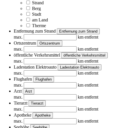
Strand
Berg
Stadt
am Land
Therme
Entfernung zum Strand
Entfernung zum Strand
max.
km entfernt
Ortszentrum
Ortszentrum
max.
km entfernt
öffentliche Verkehrsmittel
öffentliche Verkehrsmittel
max.
km entfernt
Ladestation Elektroauto
Ladestation Elektroauto
max.
km entfernt
Flughafen
Flughafen
max.
km entfernt
Arzt
Arzt
max.
km entfernt
Tierarzt
Tierarzt
max.
km entfernt
Apotheke
Apotheke
max.
km entfernt
Seehöhe
Seehöhe