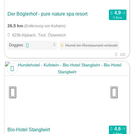
Der Böglerhof - pure nature spa resort
5 Bew.
26,5 km
(Entfernung von Kufstein)
6236 Alpbach, Tirol, Österreich
Doggies:
Hund im Restaurant erlaubt
122
Bio-Hotel Stanglwirt
4 Bew.