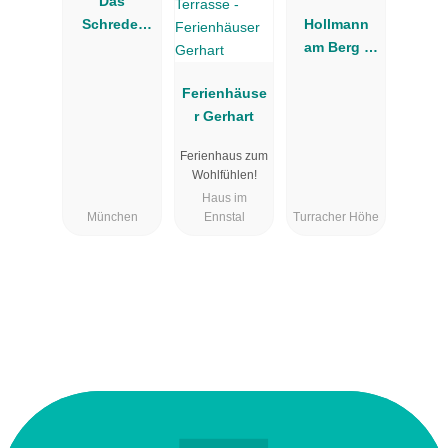
Das
Schreder
Hollmann
Hotel -
am Berg -
Munich Free
Turracher
Parking
Ferienhäuse
Höhe
r Gerhart
Ferienhaus zum
Wohlfühlen!
Haus im
München
Ennstal
Turracher Höhe