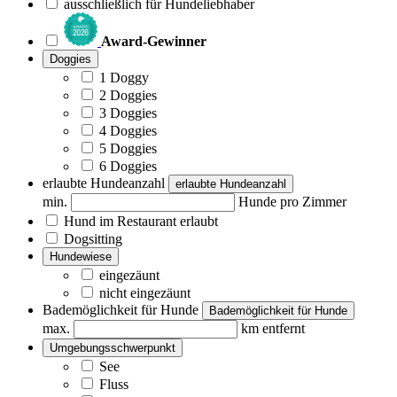
ausschließlich für Hundeliebhaber
Award-Gewinner
Doggies
1 Doggy
2 Doggies
3 Doggies
4 Doggies
5 Doggies
6 Doggies
erlaubte Hundeanzahl
erlaubte Hundeanzahl
min.
Hunde pro Zimmer
Hund im Restaurant erlaubt
Dogsitting
Hundewiese
eingezäunt
nicht eingezäunt
Bademöglichkeit für Hunde
Bademöglichkeit für Hunde
max.
km entfernt
Umgebungsschwerpunkt
See
Fluss