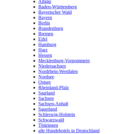
Allgäu
Baden-Württemberg
Bayerischer Wald
Bayern
Berlin
Brandenburg
Bremen
Eifel
Hamburg
Harz
Hessen
Mecklenburg-Vorpommern
Niedersachsen
Nordrhein-Westfalen
Nordsee
Ostsee
Rheinland-Pfalz
Saarland
Sachsen
Sachsen-Anhalt
Sauerland
Schleswig-Holstein
Schwarzwald
Thüringen
alle Hundehotels in Deutschland