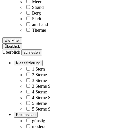
Meer
Strand
Berg
Stadt
am Land
Therme
alle Filter
Überblick
Überblick
schließen
Klassifizierung
1 Stern
2 Sterne
3 Sterne
3 Sterne S
4 Sterne
4 Sterne S
5 Sterne
5 Sterne S
Preisniveau
günstig
moderat