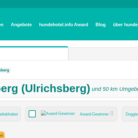
en
Angebote
hundehotel.info Award
Blog
über hundeh
sberg
berg (Ulrichsberg)
und
50
km Umgeb
eliebhaber
Award-Gewinner
Doggi
Bademöglichkeit für Hunde
Umgebungsschwerpunkt
en