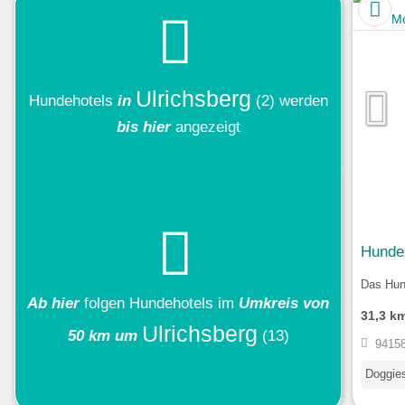
Ulrichsberg
Hundehotels
in
(2)
werden
bis hier
angezeigt
Hunde
Das Hun
Ab hier
folgen
Hundehotels
im
Umkreis von
31,3 k
Ulrichsberg
50 km um
(13)
94158
Doggie