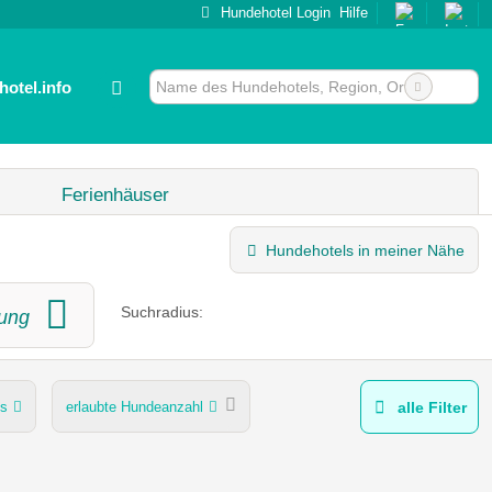
Hundehotel Login
Hilfe
otel.info
Ferienhäuser
Hundehotels in meiner Nähe
Suchradius:
ung
es
erlaubte Hundeanzahl
alle Filter