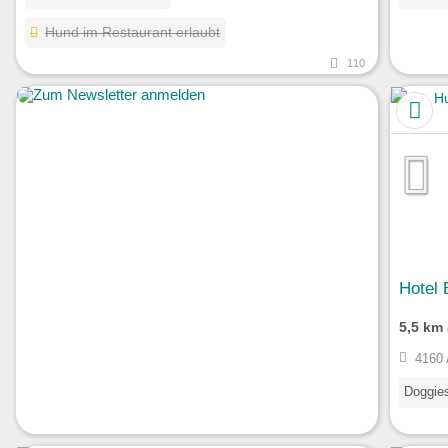
Hund im Restaurant erlaubt
110
Hotel 
5,5 km
4160 
Doggie