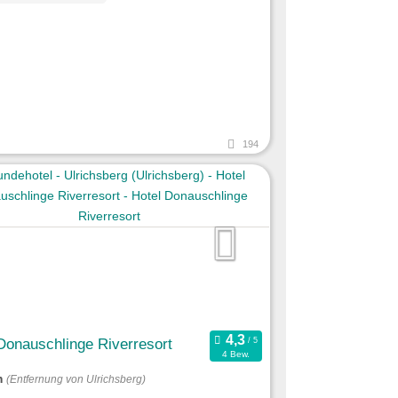
194
Donauschlinge Riverresort
4 Bew.
m
(Entfernung von Ulrichsberg)