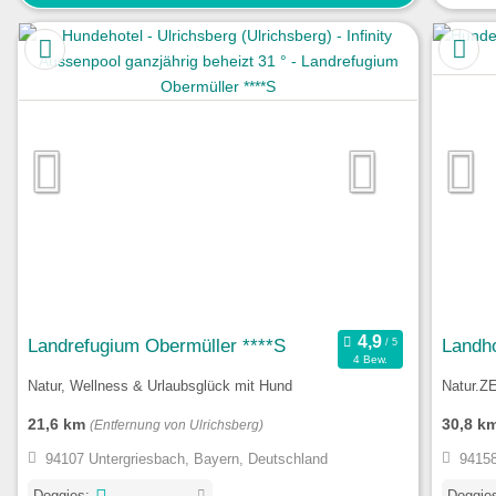
Landrefugium Obermüller ****S
Landho
4 Bew.
Natur, Wellness & Urlaubsglück mit Hund
Natur.Z
21,6 km
30,8 k
(Entfernung von Ulrichsberg)
94107 Untergriesbach, Bayern, Deutschland
94158
Doggies:
Doggie