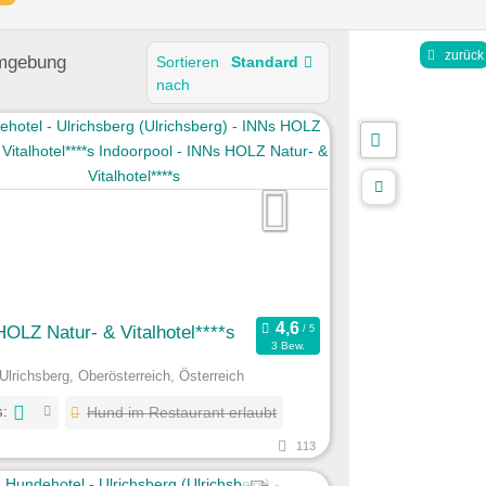
zurück
mgebung
Sortieren
Standard
nach
OLZ Natur- & Vitalhotel****s
3 Bew.
Ulrichsberg, Oberösterreich, Österreich
s:
Hund im Restaurant erlaubt
113