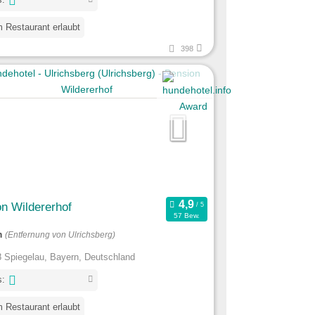
 Restaurant erlaubt
398
n Wildererhof
57 Bew.
m
(Entfernung von Ulrichsberg)
 Spiegelau, Bayern, Deutschland
s:
 Restaurant erlaubt