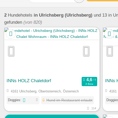
2
Hundehotels
in Ulrichsberg (Ulrichsberg)
und 13 in U
gefunden
(von 820)
INNs HOLZ Chaletdorf
INNs H
3 Bew.
4161 Ulrichsberg, Oberösterreich, Österreich
4161 
Doggies:
Doggie
Hund im Restaurant erlaubt
114