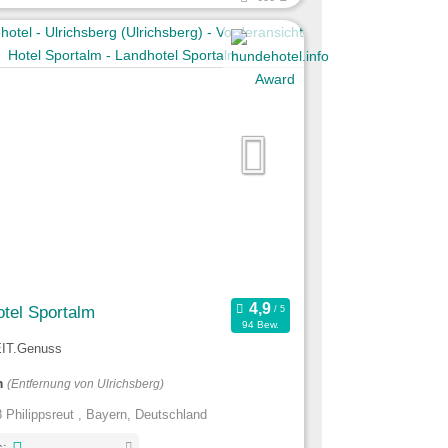
tel Sportalm
94 Bew.
EIT.Genuss
m
(Entfernung von Ulrichsberg)
 Philippsreut , Bayern, Deutschland
s: