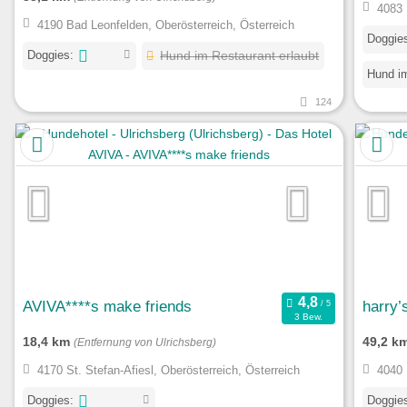
4083 
4190 Bad Leonfelden, Oberösterreich, Österreich
Doggie
Doggies:
Hund im Restaurant erlaubt
Hund im
124
AVIVA****s make friends
harry’
3 Bew.
18,4 km
49,2 k
(Entfernung von Ulrichsberg)
4170 St. Stefan-Afiesl, Oberösterreich, Österreich
4040 
Doggies:
Doggie