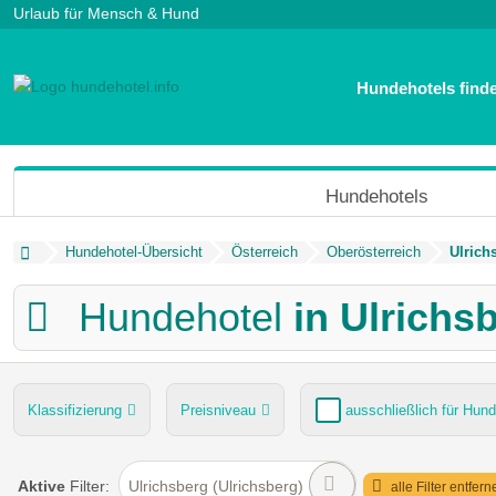
Urlaub für Mensch & Hund
Hundehotels find
Hundehotels
Hundehotel-Übersicht
Österreich
Oberösterreich
Ulrich
Hundehotel
in Ulrichs
Klassifizierung
Preisniveau
ausschließlich für Hund
Hund im Restaurant erlaubt
Dogsitting
Hundewiese
Aktive
Filter:
Ulrichsberg (Ulrichsberg)
alle Filter entfern