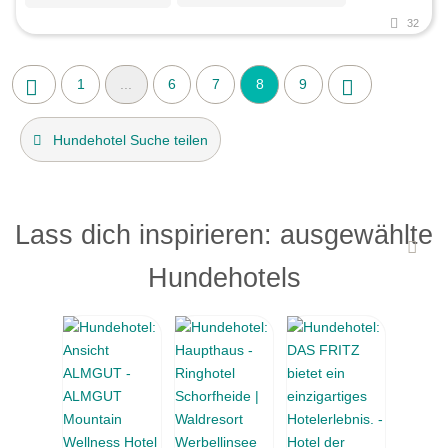
32
1
...
6
7
8
9
Hundehotel Suche teilen
Lass dich inspirieren: ausgewählte
Hundehotels