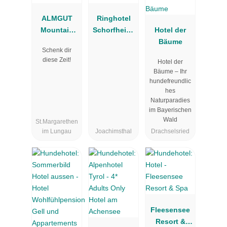
ALMGUT
Ringhotel
Mountain
Schorfheide
Hotel der
Wellness
| Waldresort
Bäume
Schenk dir
Hotel
Werbellinsee
diese Zeit!
Hotel der
Bäume – Ihr
hundefreundlic
hes
Naturparadies
im Bayerischen
Wald
St.Margarethen
im Lungau
Joachimsthal
Drachselsried
Fleesensee
Resort &