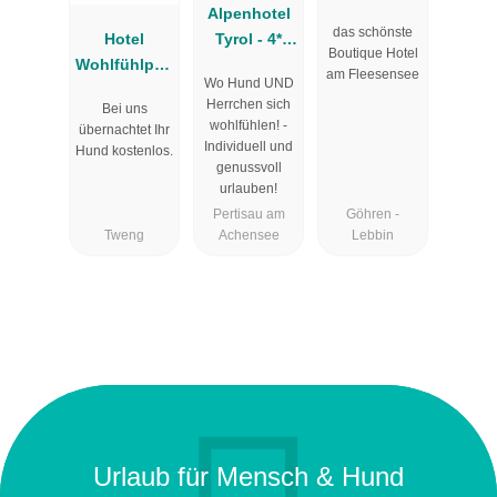
Alpenhotel
Spa
das schönste
Hotel
Tyrol - 4*
Boutique Hotel
Wohlfühlpen
Adults Only
am Fleesensee
Wo Hund UND
sion Gell
Hotel am
Herrchen sich
Bei uns
und
Achensee
wohlfühlen! -
übernachtet Ihr
Appartement
Individuell und
Hund kostenlos.
s
genussvoll
urlauben!
Pertisau am
Göhren -
Tweng
Achensee
Lebbin
Urlaub für Mensch & Hund